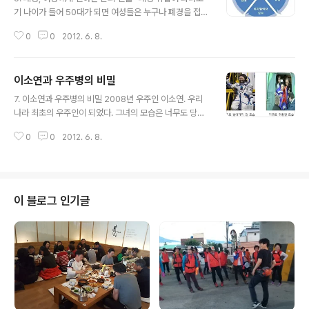
기 나이가 들어 50대가 되면 여성들은 누구나 폐경을 접하
게 된다. 여성폐경은 박빙의 승부에서 상대팀에서 결승타
0
0
2012. 6. 8.
를 날리기 위해서 4번 타자가 타석에 들어선 것과 같다. 어
떻게 방어 할 것인가? 어떻게 우리 몸을 지켜 낼 것인가? ..
이소연과 우주병의 비밀
글 내용
7. 이소연과 우주병의 비밀 2008년 우주인 이소연. 우리
나라 최초의 우주인이 되었다. 그녀의 모습은 너무도 당당
하여 나름 멋지다고 자부하고 살던 나도 주눅이 들 정도로
0
0
2012. 6. 8.
멋져 보였다. 우주공간에서 활약상을 담은 그녀의 모습은
실시간 생중계되어 우리 집안의 안방에 까지 전해주었다...
이 블로그 인기글