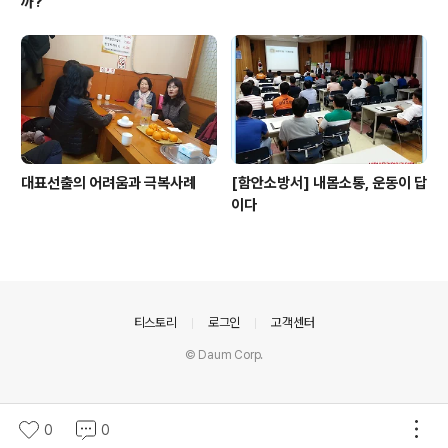
까?
대표선출의 어려움과 극복사례
[함안소방서] 내몸소통, 운동이 답
이다
의안내
티스토리
로그인
고객센터
© Daum Corp.
0
0