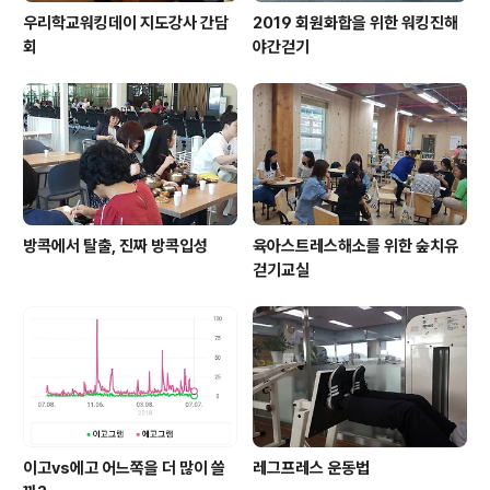
우리학교워킹데이 지도강사 간담
2019 회원화합을 위한 워킹진해
회
야간걷기
방콕에서 탈출, 진짜 방콕입성
육아스트레스해소를 위한 숲치유
걷기교실
이고vs에고 어느쪽을 더 많이 쓸
레그프레스 운동법