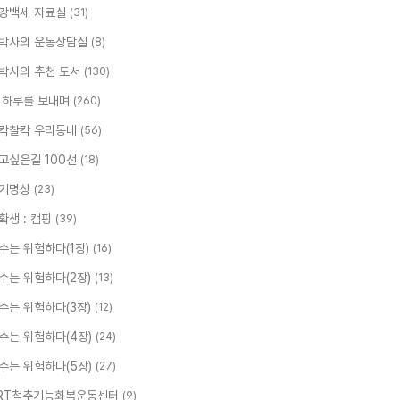
강백세 자료실
(31)
박사의 운동상담실
(8)
박사의 추천 도서
(130)
 하루를 보내며
(260)
칵찰칵 우리동네
(56)
고싶은길 100선
(18)
기명상
(23)
확생 : 캠핑
(39)
수는 위험하다(1장)
(16)
수는 위험하다(2장)
(13)
수는 위험하다(3장)
(12)
수는 위험하다(4장)
(24)
수는 위험하다(5장)
(27)
RT척추기능회복운동센터
(9)