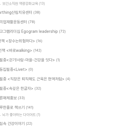
보건소직원 역량강화교육
(13)
arthing산림치유센터
(38)
리업재활운동센터
(78)
고그램리더십 Egogram leadership
(72)
번책 <장수는위험하다>
(16)
번책 <바로walking>
(142)
필중<걷기!사람-마을-건강을 잇다>
(1)
동집필중<Livet>
(0)
필중 <직장은 퇴직해도 근육은 현역처럼>
(4)
필중<속깊은 한글자>
(32)
론매체홍보
(33)
루한줄로 책쓰기
(141)
뇌가 좋아하는 다이어트
(1)
림속 건강이야기
(22)