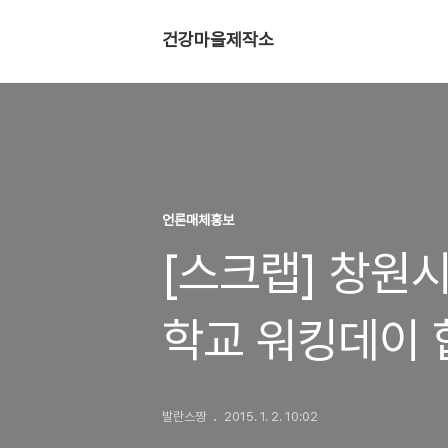
건강마을제작소
언론매체홍보
[스크랩] 창원시
학교 워킹데이 
발란스짱
2015. 1. 2. 10:02