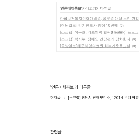
'
언론매체홍보
' 카테고리의 다른 글
한국보건복지인력개발원, 공무원 대상 노인 건강
[창원일보] 걷기전도사 양성 10년째
(0)
[스크랩] 석동초, 기초체력 힐링(Healing) 프로
[스크랩] 복지부, 장애인 건강관리 강화한다
(0)
[국방일보]해군해양의료원 회복기운동교실
(0)
'언론매체홍보'의 다른글
현재글
[스크랩] 창원시 진해보건소, `2014 우리 학
관련글