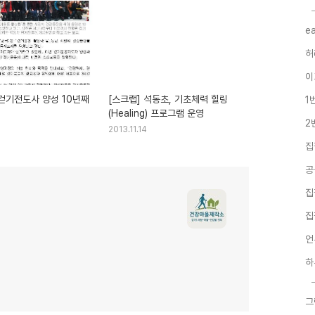
e
허
이
 걷기전도사 양성 10년째
[스크랩] 석동초, 기초체력 힐링
1
(Healing) 프로그램 운영
2
2013.11.14
집
공
집
집
언
하
그