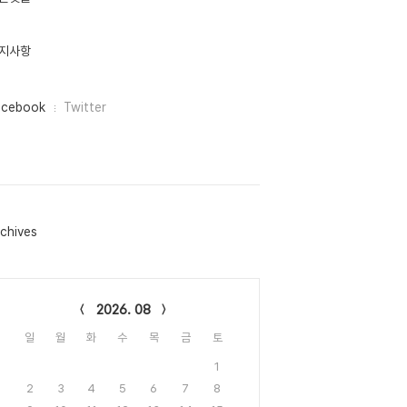
지사항
acebook
Twitter
chives
lendar
2026. 08
일
월
화
수
목
금
토
1
2
3
4
5
6
7
8