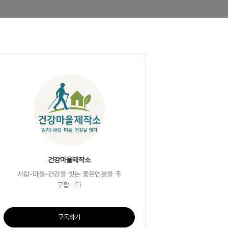
건강마을제작소
사람-마을-건강을 잇는 좋은연결을 추
구합니다
구독하기