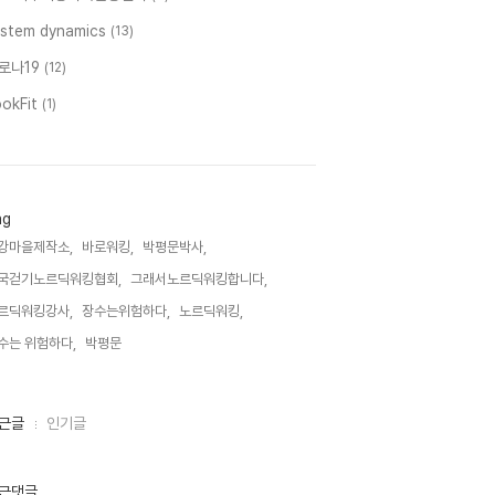
ystem dynamics
(13)
로나19
(12)
ookFit
(1)
ag
강마을제작소,
바로워킹,
박평문박사,
국걷기노르딕워킹협회,
그래서노르딕워킹합니다,
르딕워킹강사,
장수는위험하다,
노르딕워킹,
수는 위험하다,
박평문,
근글
인기글
근댓글