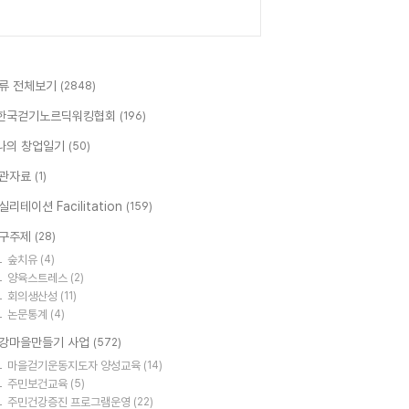
류 전체보기
(2848)
한국걷기노르딕워킹협회
(196)
나의 창업일기
(50)
관자료
(1)
실리테이션 Facilitation
(159)
구주제
(28)
숲치유
(4)
양육스트레스
(2)
회의생산성
(11)
논문통계
(4)
강마을만들기 사업
(572)
마을걷기운동지도자 양성교육
(14)
주민보건교육
(5)
주민건강증진 프로그램운영
(22)