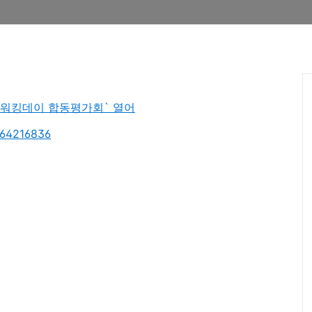
교 워킹데이 합동평가회` 열어
164216836