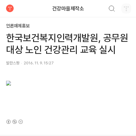
검색하기
건강마을제작소
티스토리
언론매체홍보
한국보건복지인력개발원, 공무원
대상 노인 건강관리 교육 실시
발란스짱
2016. 11. 9. 15:27
(새창열림)
로그 정보