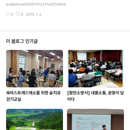
ia.daum.net/v/20141231164216836
0
0
2015. 1. 2.
이 블로그 인기글
육아스트레스해소를 위한 숲치유
[함안소방서] 내몸소통, 운동이 답
걷기교실
이다