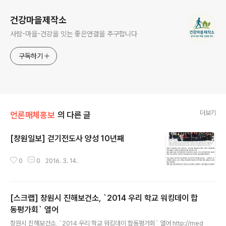
건강마을제작소
사람-마을-건강을 잇는 좋은연결을 추구합니다
구독하기
더보기
언론매체홍보
의 다른 글
[창원일보] 걷기전도사 양성 10년째
글 내용
0
0
2016. 3. 14.
[스크랩] 창원시 진해보건소, `2014 우리 학교 워킹데이 합
동평가회` 열어
글 내용
창원시 진해보건소, `2014 우리 학교 워킹데이 합동평가회` 열어 http://med