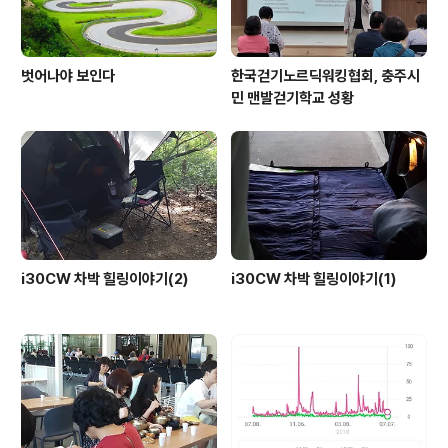
벗어나야 보인다
한국걷기노르딕워킹협회, 충주시
민 맨발걷기학교 성황
i30CW 차박 힐링이야기(2)
i30CW 차박 힐링이야기(1)