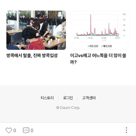
방콕에서 탈출, 진짜 방콕입성
이고vs에고 어느쪽을 더 많이 쓸
까?
의안내
티스토리
로그인
고객센터
© Daum Corp.
0
0