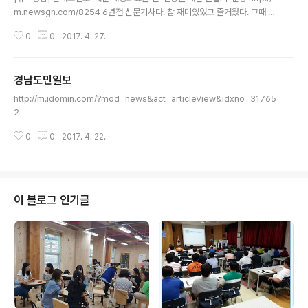
m.newsgn.com/8254 6년전 신문기사다. 참 재미있었고 즐거웠다. 그때 함
께 했던 분들은 다들 진급해서 더 멋진 모습으로 변해 있을 것이다. 건강과 건승
0
0
2017. 4. 27.
을 빕니다.
경남도민일보
글 내용
http://m.idomin.com/?mod=news&act=articleView&idxno=31765
2
0
0
2017. 4. 22.
이 블로그 인기글