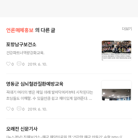
더보기
언론매체홍보
의 다른 글
포항남구보건소
글 내용
건강파트너역량강화교육.
0
0
2019. 6. 10.
영동군 심뇌혈관질환예방교육
글 내용
꼭대기 머리의 병은 제일 아래 발바닥에서부터 시작된다는
초딩들도 이해할. 수 있을만큼 쉽고 재미있게 알려준다. 앵
콜 강연은 기본. http://m.breaknews.com/a.html?ui
0
0
2019. 6. 10.
d=648654
오래전 신문기사
글 내용
[뉴스경남] 진해보건소-해군 해양의료원 연 ‘건강한 해군 만들기’ 순항 http://