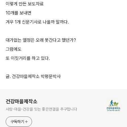
이렇게 만든 보도자료
10개를 보내면
겨우 1개 신문기사로 나올까 말까다.
대가없는 열정은 오래 못간다고 했던가?
그럼에도
또 이짓거리를 하고 있다.
글. 건강마을제작소 박평문박사
로그 정보
건강마을제작소
사람-마을-건강을 잇는 좋은연결을 추구합니다
구독하기