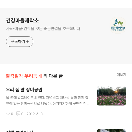
로그 정보
건강마을제작소
사람-마을-건강을 잇는 좋은연결을 추구합니다
구독하기
더보기
찰칵찰칵 우리동네
의 다른 글
우리 집 앞 장미공원
글 내용
올 봄에 업그레이드 되었다. 저녁먹고 아내랑 딸과 항께 집
앞에 있는 장미공원으로 나왔다. 아기자기하게 꾸며진 작
은 꽃밭이다. 머리 식히고 소화시키기에 최고의 장소다. 가
0
0
2019. 6. 3.
까운 곳에 이런 활동친화적인 공간이 조성되었다는 것은
고마운 일이다.