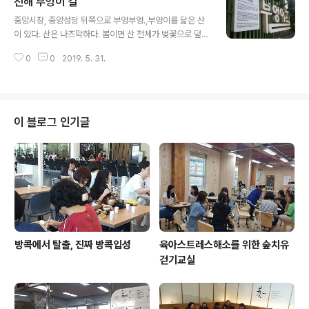
진해 부엉이 길
글 내용
중앙시장, 중앙성당 뒤쪽으로 부엉부엉.,부엉이를 닯은 산
이 있다. 산은 나즈막하다. 봄이면 산 전체가 벚꽃으로 덮히
는 아름다운 곳이다. 몇해전 둘레길을 만들고 cctv와 가로
0
0
2019. 5. 31.
등을 설치해서 인근중신들에게 산책길로 사랑받고 있다.
이 블로그 인기글
방콕에서 탈출, 진짜 방콕입성
육아스트레스해소를 위한 숲치유
걷기교실