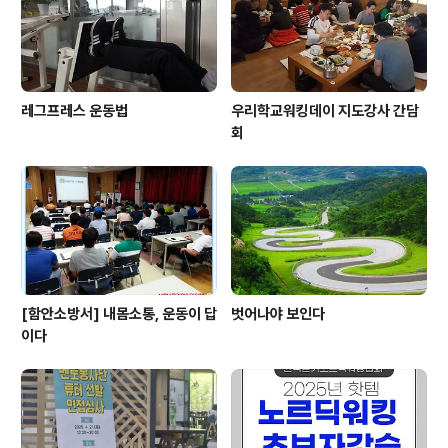
레그프레스 운동법
우리학교워킹데이 지도강사 간담
회
[함안소방서] 내몸소통, 운동이 답
벗어나야 보인다
이다