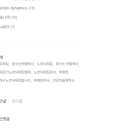
ystem dynamics
(13)
로나19
(12)
ookFit
(1)
ag
로워킹,
장수는위험하다,
노르딕워킹,
장수는 위험하다,
국걷기노르딕워킹협회,
노르딕워킹강사,
박평문,
래서노르딕워킹합니다,
박평문박사,
건강마을제작소,
근글
인기글
근댓글