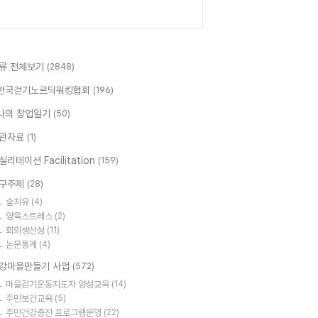
류 전체보기
(2848)
한국걷기노르딕워킹협회
(196)
나의 창업일기
(50)
관자료
(1)
실리테이션 Facilitation
(159)
구주제
(28)
숲치유
(4)
양육스트레스
(2)
회의생산성
(11)
논문통계
(4)
강마을만들기 사업
(572)
마을걷기운동지도자 양성교육
(14)
주민보건교육
(5)
주민건강증진 프로그램운영
(22)