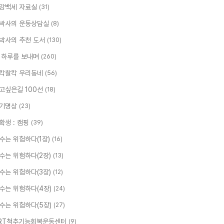
강백세 자료실
(31)
박사의 운동상담실
(8)
박사의 추천 도서
(130)
 하루를 보내며
(260)
칵찰칵 우리동네
(56)
고싶은길 100선
(18)
기명상
(23)
확생 : 캠핑
(39)
수는 위험하다(1장)
(16)
수는 위험하다(2장)
(13)
수는 위험하다(3장)
(12)
수는 위험하다(4장)
(24)
수는 위험하다(5장)
(27)
RT척추기능회복운동센터
(9)