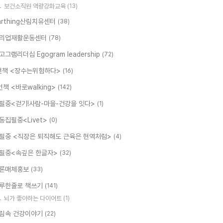
보건소직원 역량강화교육
(13)
arthing산림치유센터
(38)
리업재활운동센터
(78)
고그램리더십 Egogram leadership
(72)
번책 <장수는위험하다>
(16)
번책 <바로walking>
(142)
필중<걷기!사람-마을-건강을 잇다>
(1)
동집필중<Livet>
(0)
필중 <직장은 퇴직해도 근육은 현역처럼>
(4)
필중<속깊은 한글자>
(32)
론매체홍보
(33)
루한줄로 책쓰기
(141)
뇌가 좋아하는 다이어트
(1)
림속 건강이야기
(22)