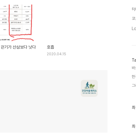
s
코
L
 걷기가 산삼보다 낫다
호흡
2020.04.15
T
바
한
그
최
최
근
글
과
인
최
기
글