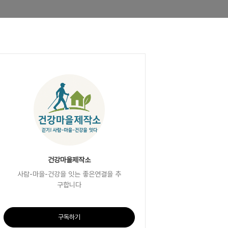
건강마을제작소
사람-마을-건강을 잇는 좋은연결을 추
구합니다
구독하기