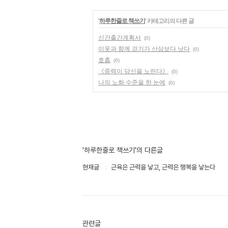
'
하루한줄로 책쓰기
' 카테고리의 다른 글
신간출간계획서
(0)
이웃과 함께 걷기가 산삼보다 낫다
(0)
호흡
(0)
《중력이 당신을 노린다》
(0)
나의 노화 수준을 한 눈에
(0)
'하루한줄로 책쓰기'의 다른글
현재글
근육은 근력을 낳고, 근력은 행복을 낳는다
관련글