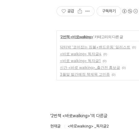
공감
구독하기
'
2번책 <바로walking>
' 카테고리의 다른 글
닥터박 '코어잡는 짐볼+밴드운동' 일러스트
(0)
<바로 walking> 독자글4
(0)
<바로 walking> 독자글1
(0)
신간 <바로 walking>_출간전 홍보글
(0)
3월말 발간예정 책제목 고민중
(0)
'2번책 <바로walking>'의 다른글
현재글
<바로walking> _독자글2