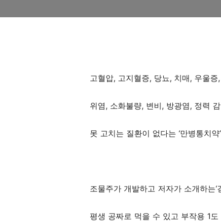
고혈압
,
고지혈증
,
당뇨
,
치매
,
우울증
위염
,
소화불량
,
변비
,
방광염
,
정력 
못 고치는 질환이 없다는
‘
만병통치약
’
조물주가 개발하고 저자가 소개하는
‘
평생 공짜로 먹을 수 있고 부작용
1
도