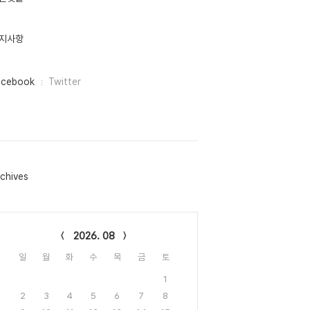
지사항
acebook
Twitter
chives
lendar
2026. 08
일
월
화
수
목
금
토
1
2
3
4
5
6
7
8