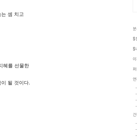
속는 셈 치고
분
$
$
이
지혜를 선물한
퍼
연
금이 될 것이다
.
건