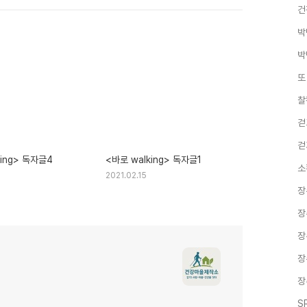
건
박
박
또
찰
걷
걷
king> 독자글4
<바로 walking> 독자글1
소
2021.02.15
장
장
장
장
장
S