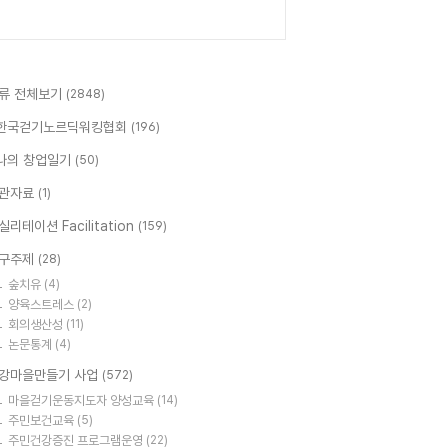
류 전체보기
(2848)
한국걷기노르딕워킹협회
(196)
나의 창업일기
(50)
관자료
(1)
실리테이션 Facilitation
(159)
구주제
(28)
숲치유
(4)
양육스트레스
(2)
회의생산성
(11)
논문통계
(4)
강마을만들기 사업
(572)
마을걷기운동지도자 양성교육
(14)
주민보건교육
(5)
주민건강증진 프로그램운영
(22)