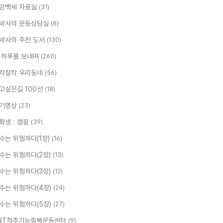
강백세 자료실
(31)
박사의 운동상담실
(8)
박사의 추천 도서
(130)
 하루를 보내며
(260)
칵찰칵 우리동네
(56)
고싶은길 100선
(18)
기명상
(23)
확생 : 캠핑
(39)
수는 위험하다(1장)
(16)
수는 위험하다(2장)
(13)
수는 위험하다(3장)
(12)
수는 위험하다(4장)
(24)
수는 위험하다(5장)
(27)
RT척추기능회복운동센터
(9)