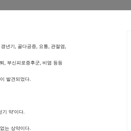
,
갱년기
,
골다공증
,
요통
,
관절염
,
감퇴
,
부신피로증후군
,
비염 등등
이 발견되었다
.
걷기 약
’
이다
.
 없는 상약이다
.