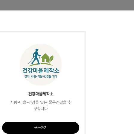
건강마을제작소
사람-마을-건강을 잇는 좋은연결을 추
구합니다
구독하기