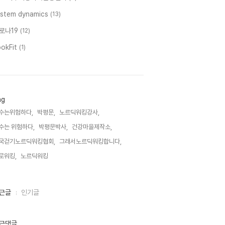
ystem dynamics
(13)
로나19
(12)
ookFit
(1)
ag
수는위험하다,
박평문,
노르딕워킹강사,
수는 위험하다,
박평문박사,
건강마을제작소,
국걷기노르딕워킹협회,
그래서노르딕워킹합니다,
로워킹,
노르딕워킹,
근글
인기글
근댓글