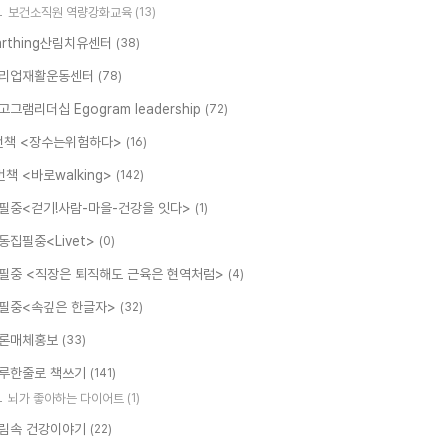
보건소직원 역량강화교육
(13)
arthing산림치유센터
(38)
리업재활운동센터
(78)
고그램리더십 Egogram leadership
(72)
번책 <장수는위험하다>
(16)
번책 <바로walking>
(142)
필중<걷기!사람-마을-건강을 잇다>
(1)
동집필중<Livet>
(0)
필중 <직장은 퇴직해도 근육은 현역처럼>
(4)
필중<속깊은 한글자>
(32)
론매체홍보
(33)
루한줄로 책쓰기
(141)
뇌가 좋아하는 다이어트
(1)
림속 건강이야기
(22)