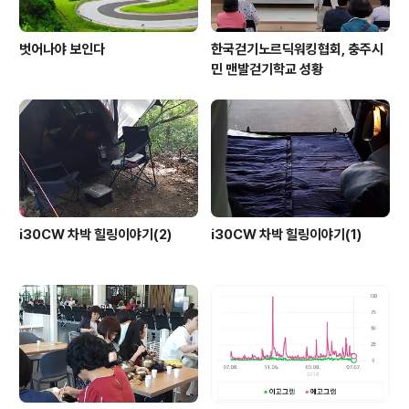
벗어나야 보인다
한국걷기노르딕워킹협회, 충주시
민 맨발걷기학교 성황
i30CW 차박 힐링이야기(2)
i30CW 차박 힐링이야기(1)