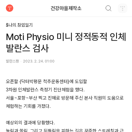
검색하기
건강마을제작소
티스토리
$나의 창업일기
Moti Physio 미니 정적동적 인체
발란스 검사
발란스짱
2023. 2. 24. 01:00
오픈할 {닥터박평문 척추운동센터}에 도입할
3차원 인체발란스 측정기 진단체험을 했다.
서울~포항~부산 찍고 진해로 방문해 주신 본사 직원의 도움으로
체험하는 기회를 가졌다.
예상외의 결과에 당황했다.
눌림과 쏠림, 그리고 뒤틀림을 피하는 길은 꾸준한 스트레칭과 근