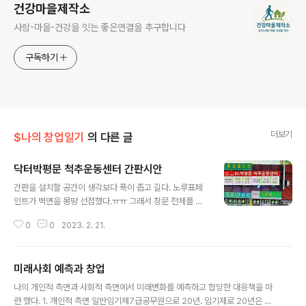
건강마을제작소
사람-마을-건강을 잇는 좋은연결을 추구합니다
구독하기
더보기
$나의 창업일기
의 다른 글
닥터박평문 척추운동센터 간판시안
글 내용
간판을 설치할 공간이 생각보다 폭이 좁고 길다. 노루표페
인트가 벽면을 몽땅 선점했다.ㅠㅠ 그래서 창문 전체를 시
트작업으로 시안성을 높이는 방향으로 틀을 잡았다. 이 건
0
0
2023. 2. 21.
물은 완공된지가 43년 됐다. 건령43년! 흐흑 ^^ 오랜기간
창고처럼 방치되었던 공실이었다. 오픈할 업종이 식음료
파는 카페가 아니라 다행이다. 근기능을 회복시키는 운동
미래사회 예측과 창업
할 공간이라 실내인테리어도 투박하다. 틈틈이 혼자서 페
글 내용
인트 칠하고 벽면에 글자 마킹하고 스포츠매트 깔았다. 운
나의 개인적 측면과 사회적 측면에서 미래변화를 예측하고 합당한 대응책을 마
동하는데는 전혀 지장없는 최고의 공간이다. 두 개의 공간
련 했다. 1. 개인적 측면 일반임기제7급공무원으로 20년. 임기제로 20년은 5