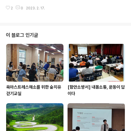
으로 분리되어 있다. 룸A는 1) Moti Physio라는 3D동작
년만기 직장을 입사-퇴사를 4번 반복한 것이다. 총 20년을 근무했지만 내게 6
분석장비로 자세측정을하고 2) TRX, Rip60으로 1:1 교정
2
0
2023. 2. 17.
년차는 없었다. 이어지지 않는 경력의 단절은 매번 연어의 회귀를 연상케 했고
운동을 하게고 3) 패시브 스트레칭을 하는 공간이다. 룸B
상실감과 자존감을 무너뜨리는 원인이 되었다. 전임계약직공무원(2013년 일
는 1) 발란스 트레이닝..
반임기제공무원으로 직명만 변경됨)으로 첫번째 5년을 보내고 "여기서는 더이
상 승진과 일반직 전환은 불가능한 구조라는 것을 깨달았다." 나는 이런 자괴감
을 느낄수록 반작용으로 자기계발에 더욱 매진했다. 살아서 굴욕을 받느니 분투
이 블로그 인기글
끝에 쓰러짐을 택하겠다는 각오와 언젠가는 때가 올것이다는 믿음으로 하루하
루 자기계발에 정진했다. 그 흔적..
육아스트레스해소를 위한 숲치유
[함안소방서] 내몸소통, 운동이 답
걷기교실
이다