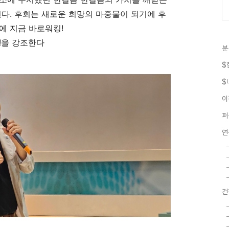
된다. 후회는 새로운 희망의 마중물이 되기에 후
에 지금 바로워킹!
!을 강조한다
분
$
$
이
퍼
연
건