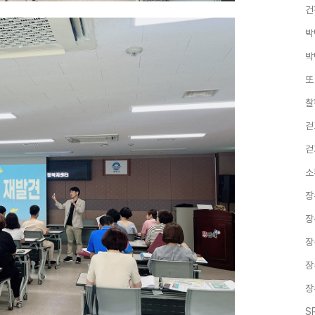
건
박
박
또
찰
걷
걷
소
장
장
장
장
장
S