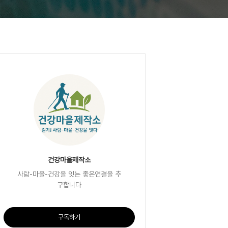
건강마을제작소
사람-마을-건강을 잇는 좋은연결을 추
구합니다
구독하기