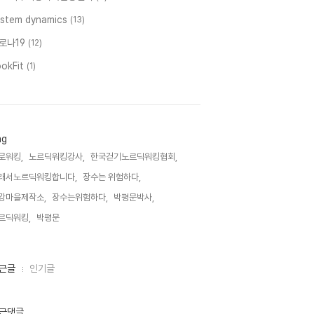
ystem dynamics
(13)
로나19
(12)
ookFit
(1)
ag
로워킹,
노르딕워킹강사,
한국걷기노르딕워킹협회,
래서노르딕워킹합니다,
장수는 위험하다,
강마을제작소,
장수는위험하다,
박평문박사,
르딕워킹,
박평문,
근글
인기글
근댓글