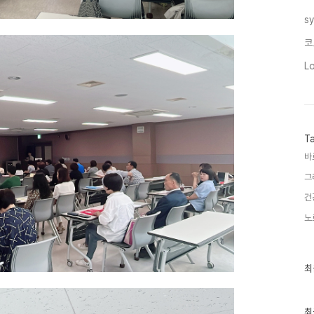
s
코
L
T
바
그
건
노
최
최
근
글
과
인
최