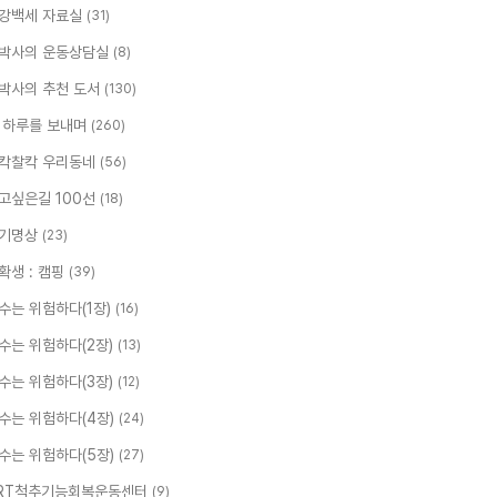
강백세 자료실
(31)
박사의 운동상담실
(8)
박사의 추천 도서
(130)
 하루를 보내며
(260)
칵찰칵 우리동네
(56)
고싶은길 100선
(18)
기명상
(23)
확생 : 캠핑
(39)
수는 위험하다(1장)
(16)
수는 위험하다(2장)
(13)
수는 위험하다(3장)
(12)
수는 위험하다(4장)
(24)
수는 위험하다(5장)
(27)
RT척추기능회복운동센터
(9)