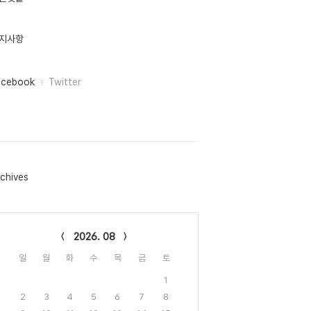
지사항
acebook
Twitter
chives
lendar
2026. 08
일
월
화
수
목
금
토
1
2
3
4
5
6
7
8