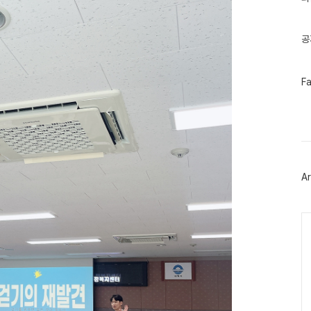
기
글
공
페
F
이
스
북
트
위
터
플
러
Ar
그
인
Ca