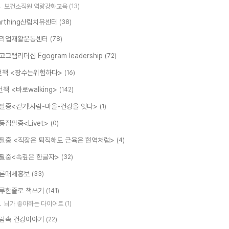
보건소직원 역량강화교육
(13)
arthing산림치유센터
(38)
리업재활운동센터
(78)
고그램리더십 Egogram leadership
(72)
번책 <장수는위험하다>
(16)
번책 <바로walking>
(142)
필중<걷기!사람-마을-건강을 잇다>
(1)
동집필중<Livet>
(0)
필중 <직장은 퇴직해도 근육은 현역처럼>
(4)
필중<속깊은 한글자>
(32)
론매체홍보
(33)
루한줄로 책쓰기
(141)
뇌가 좋아하는 다이어트
(1)
림속 건강이야기
(22)