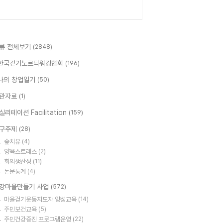
류 전체보기
(2848)
한국걷기노르딕워킹협회
(196)
나의 창업일기
(50)
관자료
(1)
실리테이션 Facilitation
(159)
구주제
(28)
숲치유
(4)
양육스트레스
(2)
회의생산성
(11)
논문통계
(4)
강마을만들기 사업
(572)
마을걷기운동지도자 양성교육
(14)
주민보건교육
(5)
주민건강증진 프로그램운영
(22)