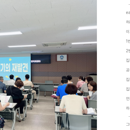
e
허
이
1
2
집
공
집
집
언
하
그