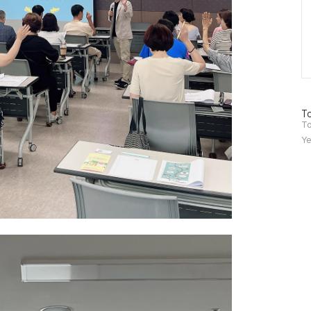
방
To
문
To
자
Ye
수