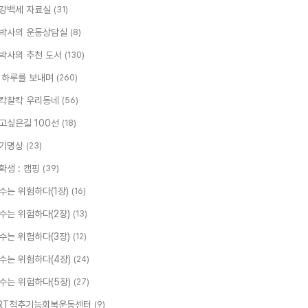
강백세 자료실
(31)
박사의 운동상담실
(8)
박사의 추천 도서
(130)
 하루를 보내며
(260)
칵찰칵 우리동네
(56)
고싶은길 100선
(18)
기명상
(23)
확생 : 캠핑
(39)
수는 위험하다(1장)
(16)
수는 위험하다(2장)
(13)
수는 위험하다(3장)
(12)
수는 위험하다(4장)
(24)
수는 위험하다(5장)
(27)
RT척추기능회복운동센터
(9)