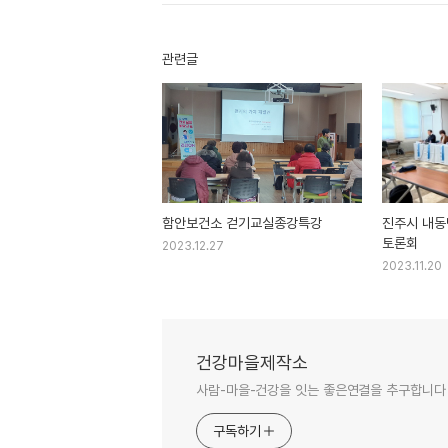
관련글
함안보건소 걷기교실종강특강
진주시 내동
토론회
2023.12.27
2023.11.20
건강마을제작소
사람-마을-건강을 잇는 좋은연결을 추구합니다
구독하기