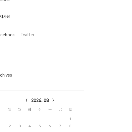
지사항
acebook
Twitter
chives
lendar
2026. 08
일
월
화
수
목
금
토
1
2
3
4
5
6
7
8