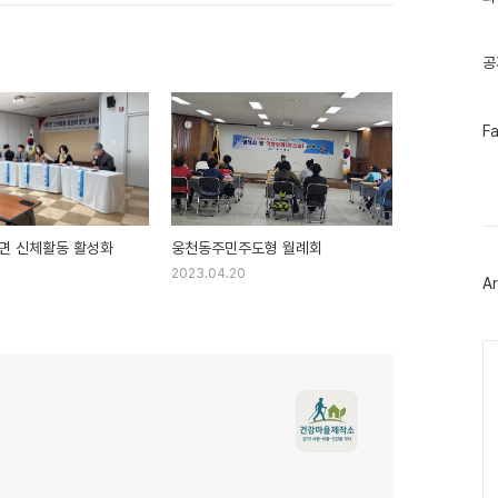
기
글
공
페
F
이
스
북
트
위
터
면 신체활동 활성화
웅천동주민주도형 월례회
플
러
2023.04.20
Ar
그
인
Ca