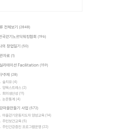
류 전체보기
(2848)
한국걷기노르딕워킹협회
(196)
나의 창업일기
(50)
관자료
(1)
실리테이션 Facilitation
(159)
구주제
(28)
숲치유
(4)
양육스트레스
(2)
회의생산성
(11)
논문통계
(4)
강마을만들기 사업
(572)
마을걷기운동지도자 양성교육
(14)
주민보건교육
(5)
주민건강증진 프로그램운영
(22)