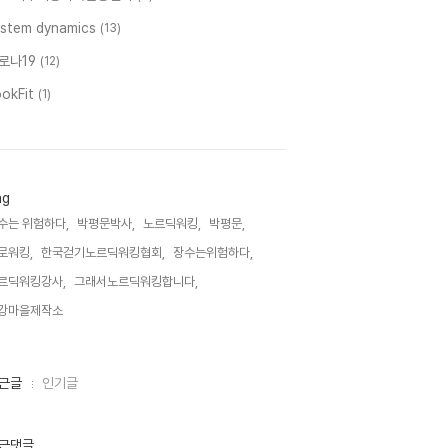
ystem dynamics
(13)
로나19
(12)
ookFit
(1)
ag
수는 위험하다,
박평문박사,
노르딕워킹,
박평문,
로워킹,
한국걷기노르딕워킹협회,
장수는위험하다,
르딕워킹강사,
그래서노르딕워킹합니다,
강마을제작소,
근글
인기글
근댓글