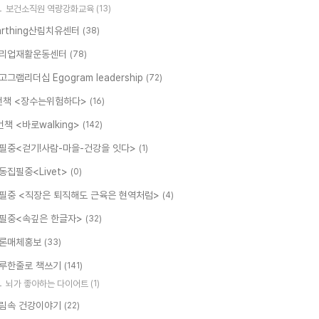
보건소직원 역량강화교육
(13)
arthing산림치유센터
(38)
리업재활운동센터
(78)
고그램리더십 Egogram leadership
(72)
번책 <장수는위험하다>
(16)
번책 <바로walking>
(142)
필중<걷기!사람-마을-건강을 잇다>
(1)
동집필중<Livet>
(0)
필중 <직장은 퇴직해도 근육은 현역처럼>
(4)
필중<속깊은 한글자>
(32)
론매체홍보
(33)
루한줄로 책쓰기
(141)
뇌가 좋아하는 다이어트
(1)
림속 건강이야기
(22)