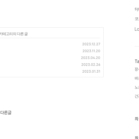
s
코
L
' 카테고리의 다른 글
2023.12.27
2023.11.20
2023.04.20
T
2023.02.26
장
2023.01.31
바
노
건
 다른글
최
최
근
글
과
인
최