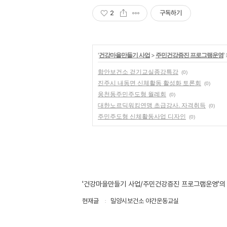
2
구독하기
'
건강마을만들기 사업
>
주민건강증진 프로그램운영
함안보건소 걷기교실종강특강
(0)
진주시 내동면 신체활동 활성화 토론회
(0)
웅천동주민주도형 월례회
(0)
대한노르딕워킹연맹 초급강사. 자격취득
(0)
주민주도형 신체활동사업 디자인
(0)
'건강마을만들기 사업/주민건강증진 프로그램운영'의
현재글
밀양시보건소 야간운동교실