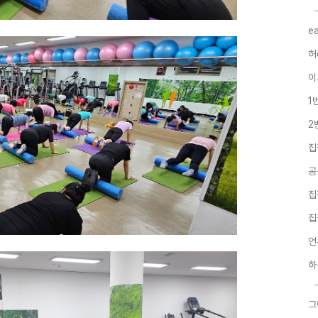
e
허
이
1
2
집
공
집
집
언
하
그