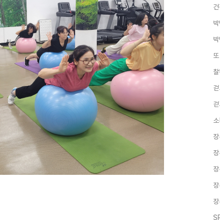
건
박
박
또
찰
걷
걷
소
장
장
장
장
장
S