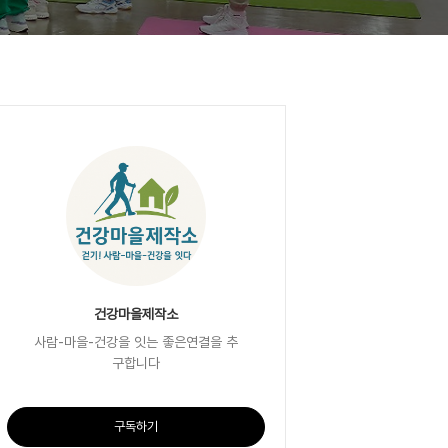
건강마을제작소
사람-마을-건강을 잇는 좋은연결을 추
구합니다
구독하기