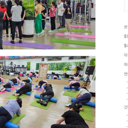
분
$
$
이
퍼
연
건