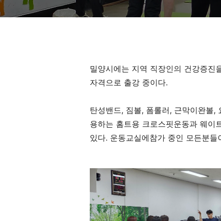
밀양시에는 지역 직장인의 건강증진
자격으로 출강 중이다.
탄성밴드, 짐볼, 폼롤러, 근막이완볼,
용하는 홈트용 크로스핏운동과 웨이트
있다. 운동교실에참가 중인 모든분들