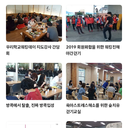
우리학교워킹데이 지도강사 간담
2019 회원화합을 위한 워킹진해
회
야간걷기
방콕에서 탈출, 진짜 방콕입성
육아스트레스해소를 위한 숲치유
걷기교실