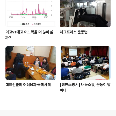
이고vs에고 어느쪽을 더 많이 쓸
레그프레스 운동법
까?
대표선출의 어려움과 극복사례
[함안소방서] 내몸소통, 운동이 답
이다