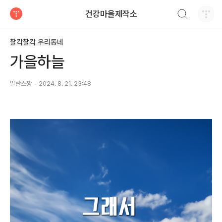
검색하기
건강마을제작소
티스토리
찰칵찰칵 우리동네
가을하늘
발란스짱
2024. 8. 21. 23:48