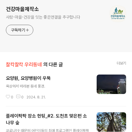
건강마을제작소
사람-마을-건강을 잇는 좋은연결을 추구합니다
구독하기
더보기
찰칵찰칵 우리동네
의 다른 글
요양원, 요양병원이 우뚝
글 내용
옥상에서 바라본 동네 풍경.
0
0
2024. 8. 21.
플레이팍팍 장소 헌팅_#2. 도천초 맞은편 소
나무 숲
글 내용
코로나19 때문에 어린이들의 최애 프로그램인 플레이팍팍