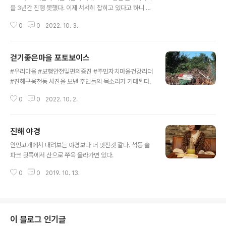
을 3년간 진행 못했다. 이제 서서히 잡히고 있다고 하니 11
월초에 한번 해볼까? 장소 선정이 관건이다. 아래 추진방향
0
0
2022. 10. 3.
을 온전히 충족할 만한 곳이 있나? 틈틈이 찾아 나선다. [2
022년 추진방향] 1. 안전성 2. 접근성 3. 어드밴처 4. 자원
봉사 학생 없다 : 생기부에 기록하지 않는다는 순간 학생들
걷기좋은마을 포토보이스
의 자원봉사 신청이 확~~줄었다고 한다. 참가한 시민들이
글 내용
안전하고 기다림없이 즐기기 위해서는 보조인력이 꼭 필요
#우리마을 #보행안전및편의증진 #주민자치마을건강리더
한데....어떻게 풀어야 할까??? 5. 부모 참가 게임 오늘은
#진해구웅천동 사진을 보낸 주민들의 목소리가 기대된다.
도천초등학교 맞은편 소나무 숲이다. 소나무 둘레가 기본
2m다. 제일 굵은 소나무는 4m다. 이 나무의 가지 반지름
0
0
2022. 10. 2.
이 30m쯤 되어 보인다. 도심 한가운데에 이렇게 큰 소나
무 숲이..
진해 야경
글 내용
안민고개에서 내려보는 야경보다 더 멋진것 같다. 석동 솔
파크 뒷쪽에서 산으로 쭈욱 올라가면 있다.
0
0
2019. 10. 13.
이 블로그 인기글