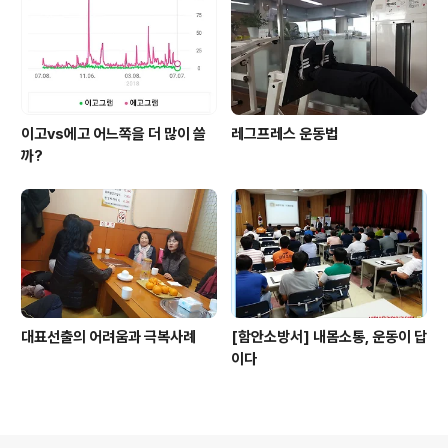
이고vs에고 어느쪽을 더 많이 쓸
레그프레스 운동법
까?
대표선출의 어려움과 극복사례
[함안소방서] 내몸소통, 운동이 답
이다