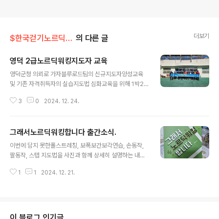
더보기
$한국걷기노르딕워킹협회
의 다른 글
영덕 2급노르딕워킹지도자 교육
글 내용
영덕군청 의뢰로 가자블루로드팀의 신규지도자양성교육
및 기존 자격취득자의 실습지도법 심화교육을 위해 1박2
일 영덕에 머물게 되었습니다.1일차 교육을 마치고 2일차
3
0
2024. 12. 24.
아침입니다.숙소 인근 부산해장국(돼지국밥)에서 매생이굴
국밥으로 아점을 먹고 영해 메세타콰이어숲으로 트레킹을
갑니다.자동차로 7~8분 거리. 도착했습니다.개인이 사유
그래서노르딕워킹합니다 출간소식.
지에 이렇게 멋진 숲을 조림하고 무료개방 하는분은 어떤
글 내용
분일까요?지금은 잠시 병원 진료차 대도시로 나가 계신다
이번에 담지 못한폴스트레칭, 보폭보간보각연습, 손동작,
고 합니다. 인근 카페에 와서 잠시 휴식을 가집니다.이곳에
팔동작, 스텝 지도법을 사진과 함께 상세히 설명하는 내용
더 오래 머물고 싶지만 따뜻한 커피 한잔하고 다시 교육장
으로 개정판을 준비하고 있습니다.노르딕워킹의 대중화를
으로 가야합니다. 아쉽네요^^다음에 또 오고 싶습니다.
1
1
2024. 12. 21.
위해 열심히 노력하겠습니다. 내년에도 변함없는 관심과
응원을 부탁드리겠습니다. 감사합니다 ♡초보자입문교육
및 2급지도자양성교육 문의 :한국걷기노르딕워킹협회 01
0-4551-1639
이 블로그 인기글