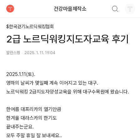
검색하기
건강마을제작소
티스토리
$한국걷기노르딕워킹협회
2급 노르딕워킹지도자교육 후기
발란스짱
2025. 1. 11. 19:04
2025.1.11(토).
영하의 날씨가 몇일째 계속 이어지고 있는 대구.
노르딕워킹 2급지도자양성교육을 위해 대구수목원에 왔습니다.
한여름 대프리카의 열기만큼
한겨울 대라스카의 한기도
끝내주는군요.
모두 주말 휴일 잘 보내세요..