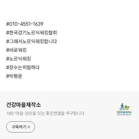
#010-4551-1639
#한국걷기노르딕워킹협회
#그래서노르딕워킹합니다
#바로워킹
#노르딕워킹
#장수는위험하다
#박평문
로그 정보
건강마을제작소
사람-마을-건강을 잇는 좋은연결을 추구합니다
구독하기