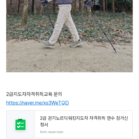
2급지도자자격취득교육 문의
https://naver.me/xs3WeTQD
2급 걷기노르딕워킹지도자 자격취득 연수 참가신
청서
form.naver.com