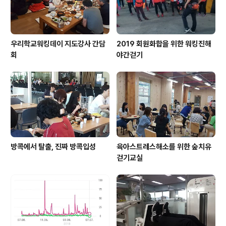
우리학교워킹데이 지도강사 간담
2019 회원화합을 위한 워킹진해
회
야간걷기
방콕에서 탈출, 진짜 방콕입성
육아스트레스해소를 위한 숲치유
걷기교실