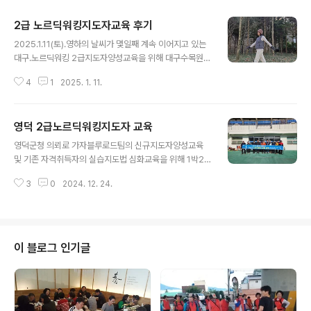
2급 노르딕워킹지도자교육 후기
글 내용
2025.1.11(토).영하의 날씨가 몇일째 계속 이어지고 있는
대구.노르딕워킹 2급지도자양성교육을 위해 대구수목원에
왔습니다.한여름 대프리카의 열기만큼한겨울 대라스카의
4
1
2025. 1. 11.
한기도 끝내주는군요.모두 주말 휴일 잘 보내세요..세 명의
초보 선생님들과 함께 땀 흘리면서 많이 웃고 즐거운 시간
보냈습니다.우리 협회 선생님들 중에도 감기몸살, 독감으
영덕 2급노르딕워킹지도자 교육
로 고생하시는 분들이 많습니다. 야외활동시 방한 잘 하시
글 내용
고 재충전의 계절인만큼 뭐든 쉬엄쉬엄 하세요 :))2급지도
영덕군청 의뢰로 가자블루로드팀의 신규지도자양성교육
자자격취득교육 문의https://naver.me/xs3WeTQD 2
및 기존 자격취득자의 실습지도법 심화교육을 위해 1박2
급 걷기노르딕워킹지도자 자격취득 연수 참가신청서네이
일 영덕에 머물게 되었습니다.1일차 교육을 마치고 2일차
버 폼 설문에 바로 참여해 보세요.form.naver.com#010
3
0
2024. 12. 24.
아침입니다.숙소 인근 부산해장국(돼지국밥)에서 매생이굴
-4551-1639#한국걷기노르딕워킹협회 #그래서노르딕
국밥으로 아점을 먹고 영해 메세타콰이어숲으로 트레킹을
워킹합니다 #바로워킹#노..
갑니다.자동차로 7~8분 거리. 도착했습니다.개인이 사유
지에 이렇게 멋진 숲을 조림하고 무료개방 하는분은 어떤
분일까요?지금은 잠시 병원 진료차 대도시로 나가 계신다
이 블로그 인기글
고 합니다. 인근 카페에 와서 잠시 휴식을 가집니다.이곳에
더 오래 머물고 싶지만 따뜻한 커피 한잔하고 다시 교육장
으로 가야합니다. 아쉽네요^^다음에 또 오고 싶습니다.