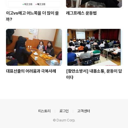
이고vs에고 어느쪽을 더 많이 쓸
레그프레스 운동법
까?
대표선출의 어려움과 극복사례
[함안소방서] 내몸소통, 운동이 답
이다
의안내
티스토리
로그인
고객센터
© Daum Corp.