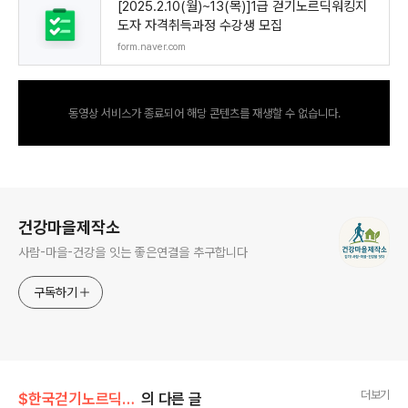
[2025.2.10(월)~13(목)]1급 걷기노르딕워킹지
도자 자격취득과정 수강생 모집
form.naver.com
동영상 서비스가 종료되어 해당 콘텐츠를 재생할 수 없습니다.
로그 정보
건강마을제작소
사람-마을-건강을 잇는 좋은연결을 추구합니다
구독하기
더보기
$한국걷기노르딕워킹협회
의 다른 글