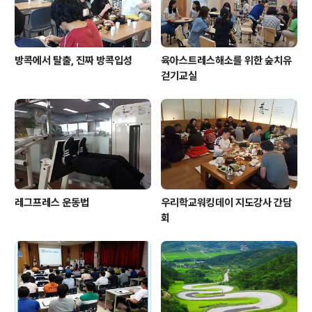
방콕에서 탈출, 진짜 방콕입성
육아스트레스해소를 위한 숲치유
걷기교실
레그프레스 운동법
우리학교워킹데이 지도강사 간담
회