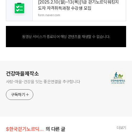
[2025.2.10(월)~13(목)]1급 걷기노르딕워킹지
도자 자격취득과정 수강생 모집
form.naver.com
동영상 서비스가 종료되어 해당 콘텐츠를 재생할 수 없습니다.
로그 정보
건강마을제작소
사람-마을-건강을 잇는 좋은연결을 추구합니다
구독하기
더보기
$한국걷기노르딕워킹협회
의 다른 글