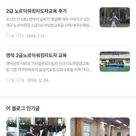
2급 노르딕워킹지도자교육 후기
글 내용
2025.1.11(토).영하의 날씨가 몇일째 계속 이어지고 있는
대구.노르딕워킹 2급지도자양성교육을 위해 대구수목원에
왔습니다.한여름 대프리카의 열기만큼한겨울 대라스카의
4
1
2025. 1. 11.
한기도 끝내주는군요.모두 주말 휴일 잘 보내세요..세 명의
초보 선생님들과 함께 땀 흘리면서 많이 웃고 즐거운 시간
보냈습니다.우리 협회 선생님들 중에도 감기몸살, 독감으
영덕 2급노르딕워킹지도자 교육
로 고생하시는 분들이 많습니다. 야외활동시 방한 잘 하시
글 내용
고 재충전의 계절인만큼 뭐든 쉬엄쉬엄 하세요 :))2급지도
영덕군청 의뢰로 가자블루로드팀의 신규지도자양성교육
자자격취득교육 문의https://naver.me/xs3WeTQD 2
및 기존 자격취득자의 실습지도법 심화교육을 위해 1박2
급 걷기노르딕워킹지도자 자격취득 연수 참가신청서네이
일 영덕에 머물게 되었습니다.1일차 교육을 마치고 2일차
버 폼 설문에 바로 참여해 보세요.form.naver.com#010
3
0
2024. 12. 24.
아침입니다.숙소 인근 부산해장국(돼지국밥)에서 매생이굴
-4551-1639#한국걷기노르딕워킹협회 #그래서노르딕
국밥으로 아점을 먹고 영해 메세타콰이어숲으로 트레킹을
워킹합니다 #바로워킹#노..
갑니다.자동차로 7~8분 거리. 도착했습니다.개인이 사유
지에 이렇게 멋진 숲을 조림하고 무료개방 하는분은 어떤
분일까요?지금은 잠시 병원 진료차 대도시로 나가 계신다
이 블로그 인기글
고 합니다. 인근 카페에 와서 잠시 휴식을 가집니다.이곳에
더 오래 머물고 싶지만 따뜻한 커피 한잔하고 다시 교육장
으로 가야합니다. 아쉽네요^^다음에 또 오고 싶습니다.