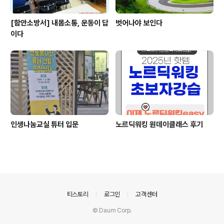
[함안소방서] 내몸소통, 운동이 답
벗어나야 보인다
이다
인생나눔교실 튜터 입문
노르딕워킹 원데이클래스 후기
의안내
티스토리
로그인
고객센터
© Daum Corp.