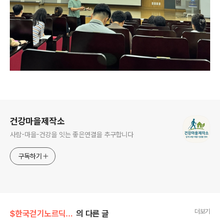
로그 정보
건강마을제작소
사람-마을-건강을 잇는 좋은연결을 추구합니다
구독하기
더보기
$한국걷기노르딕워킹협회
의 다른 글