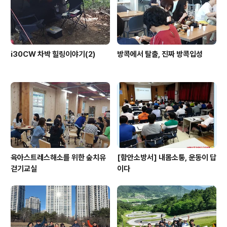
i30CW 차박 힐링이야기(2)
방콕에서 탈출, 진짜 방콕입성
육아스트레스해소를 위한 숲치유
[함안소방서] 내몸소통, 운동이 답
걷기교실
이다