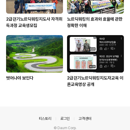
2급걷기노르딕워킹지도사 자격취
노르딕워킹의 효과와 효율에 관한
득과정 교육생모집
정확한 이해
벗어나야 보인다
2급걷기노르딕워킹지도자교육 이
론교육영상 공개
의안내
티스토리
로그인
고객센터
© Daum Corp.