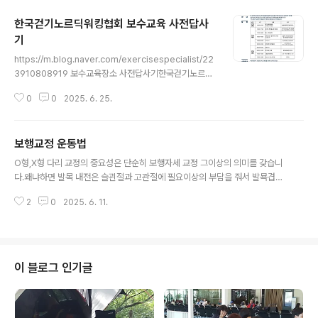
한국걷기노르딕워킹협회 보수교육 사전답사
기
글 내용
https://m.blog.naver.com/exercisespecialist/22
3910808919 보수교육장소 사전답사기한국걷기노르딕
워킹협회 2025년 상반기 보수교육 메인무대가 될 지리산
0
0
2025. 6. 25.
백무동 연리지펜션 숙소와 인근 지...blog.naver.com
보행교정 운동법
글 내용
O형,X형 다리 교정의 중요성은 단순히 보행자세 교정 그이상의 의미를 갖습니
다.왜냐하면 발목 내전은 슬괸절과 고관절에 필요이상의 부담을 줘서 발묙겹질
림과 골절통증 원인이 되기도 합니다.보행교정과 낙상 예방을 위한 운동법을 소
2
0
2025. 6. 11.
개합니다.이 운동은 스포츠꿈나무에게는 달리기 속도를 빠르게 하는데도 효과
적인 트레이닝입니다.1) 장단지 근육과 내전근의 근막이완. 운동 소도구로는 폼
롤러와 탄성밴드가 좋습니다.2) 발목 관절싀 가동범위를 넓히는 스트레칭3) 발
목에 루프밴드를 걸어서 제자리 크로스런지4) 불안정한 트램블린 위에서 발목
에 루프밴드를 걸어서 제자리 크로스런지5) 적절한 보간(약 10cm)을 유지한채
이 블로그 인기글
큰걸음이나 런지스텝으로 보행연습6) 우드블럭 걷기7) 폴 레일을 활용해서 보
폭 10cm 더 길게 걷는 연습위..