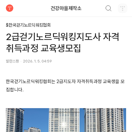
검색하기
건강마을제작소
티스토리
$한국걷기노르딕워킹협회
2급걷기노르딕워킹지도사 자격
취득과정 교육생모집
발란스짱
2026. 1. 5. 04:59
한국걷기노르딕워킹협회는 2급지도자 자격취득과정 교육생을 모
집합니다.