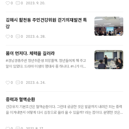
작성시간
0
0
2023. 9. 20.
안하다. 모두가 엄마, 아버지처럼 나를 편안하게 해주신다.
김해시 활천동 주민건강위원 걷기의재발견 특
강
작성시간
0
0
2023. 6. 28.
몸이 먼저다. 체력을 길러라
글 내용
#경남경총주관 청년취준생 희망플젝. 청년들에게 해 주고
말이 있었다. 드라마 미생의 명대사 중 하나다. #니가 이루
싶은게 있다면 체력을 먼저 길레라. 종종 후반에 무너지는
이유, 회복이 더딘 이유, 실수 후 복구가 느린 이유.. 다 체력
작성시간
0
0
2023. 6. 24.
의 한계 때문이야. 이기고 싶다면, 이루고 싶다면., 충분히
견뎌 줄 몸을 먼저 만들어라. 정신력은 체력의 보호없이는
구호 밖에 안돼! 청년들이여, 체력을 기르자! 몸이 먼저다.
중력과 혈액순환
글 내용
건강유지 기본조건은 혈액순환이다. 그런데 궁금한 것은 발끝까지 내려간 피는 중력
을 이겨내면서 어떻게 다시 심장으로 올라 올 수 있을까? 라는 점이다. 분명한 것은
혈액순환의 비밀이 있다는 같이다. 당연한 현상이라고 생각하면 안된다. 인체는 좌우
대칭, 눈코귀입손발 2개씩이다. 심장은 몇개인가? 1개라고 생각하면 안된다. 심장도
작성시간
0
0
2021. 8. 17.