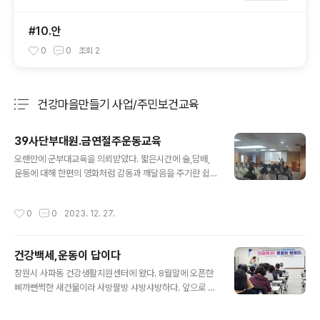
#10.안
0
0
조회
2
건강마을만들기 사업/주민보건교육
분류 전체보기
주요 글 목록
39사단부대원.금연절주운동교육
글 내용
오랜만에 군부대교육을 의뢰받았다. 짧은시간에 술,담배,
운동에 대해 한편의 영화처럼 감동과 깨달음을 주기란 쉽
지 않다. 그럼에도 썩~~~잘 해내고 있다. 20년째.
작성시간
0
0
2023. 12. 27.
건강백세,운동이 답이다
글 내용
창원시 사파동 건강생활지원센터에 왔다. 8월말에 오픈한
삐까뻔쩍한 새건물이라 사방팔방 샤방샤방하다. 앞으로 지
속적으로 운영될 시민건강 강좌의 제1호 강사로 초대받았
다. 고맙다^^ 동네 주민을 만나는 강연은 언제나 마음이 편