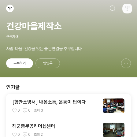
검색하기
티스토리
건강마을제작소
구독자
8
사람-마을-건강을 잇는 좋은연결을 추구합니다
구독하기
방명록
신고하기 레이어
열기
인기글
[함안소방서] 내몸소통, 운동이 답이다
0
0
조회
3
해군충무공리더십센터
0
0
조회
2