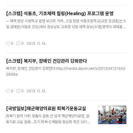
[스크랩] 석동초, 기초체력 힐링(Healing) 프로그램 운영
글 내용
―체력 향상 시범학교 운영 보고회 가져…5일 창원 석동초등학교(교장 김금호)는 5
일 곰메관(석동초 강당)에서 경상남도 교육청 지정 체력 향상(수영)영역의 과제를 부
여받아 ‘HEALING 프로그램을 통한 기초체력 향상 및 수영영재 발굴·육성’이라는
주제를 가지고 시범학교 운영보고회..
작성시간
0
0
2013. 11. 14.
[스크랩] 복지부, 장애인 건강관리 강화한다
글 내용
복지부, 장애인 건강관리 강화한다 http://media.daum.net/v/201204121406
28886
작성시간
0
0
2013. 11. 12.
[국방일보]해군해양의료원 회복기운동교실
글 내용
회복기 환자 1대1 맞춤식 운동 큰 성과 해군해양의료원, 운
동치료 교실 운용…조기 회복·신체활동 정상화 촉진 2013.
10. 10 17:51 입력 해군해양의료원 재활·회복운동 전문가