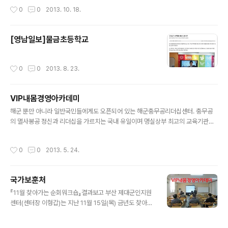
(박평문 박사)가 입원 환자들에게 팔의 근력을 키우는 탄성
작성시간
0
0
2013. 10. 18.
밴드운동을 가르치고 있다. [부대제공] 해군 해양의료..
[영남일보]물금초등학교
작성시간
0
0
2013. 8. 23.
VIP내몸경영아카데미
글 내용
해군 뿐만 아니라 일반국민들에게도 오픈되어 있는 해군충무공리더십센터. 충무공
의 멸사봉공 정신과 리더십을 가르치는 국내 유일이며 명실상부 최고의 교육기관이
다. 입교 교육생들 대상으로 '성공하는 사람들의 내몸경영법'이라는 주제로 강의를
했다. 대부분 기혼자이기 때문에 &lt..
작성시간
0
0
2013. 5. 24.
국가보훈처
글 내용
『11월 찾아가는 순회워크숍』결과보고 부산 제대군인지원
센터(센터장 이형갑)는 지난 11월 15일(목) 금년도 찾아가
는 원거리 순회워크숍을 한국방송통신대학교 진해시 학습
관에서 개최하였습니다. 이번 워크숍은 진해관내 제대군인
작성시간