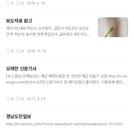
작성시간
0
0
2019. 6. 10.
보도자료 원고
글 내용
생각나는대로 적는다. 순서없이.. 글감이 떠오르는 순간순
간 막 적는다. 놓치면 영영 못잡는다. 글씨체가 엉망이다.
나만 알아 볼 수 있다. 얼추 적고 더이상 붙는 생각이 없으
면 초안을 정리하면서 1고를 다시 쓴다. 앞뒤를 생각하면서
작성시간
0
0
2018. 11. 13.
교정, 교열을 본다. 2고를 적는다. 빼고 추가..
오래전 신문기사
글 내용
[뉴스경남] 진해보건소-해군 해양의료원 연 ‘건강한 해군 만들기’ 순항 http://m.ne
wsgn.com/8254 6년전 신문기사다. 참 재미있었고 즐거웠다. 그때 함께 했던 분
들은 다들 진급해서 더 멋진 모습으로 변해 있을 것이다. 건강과 건승을 빕니다.
작성시간
0
0
2017. 4. 27.
경남도민일보
글 내용
http://m.idomin.com/?mod=news&act=articleView&idxno=317652