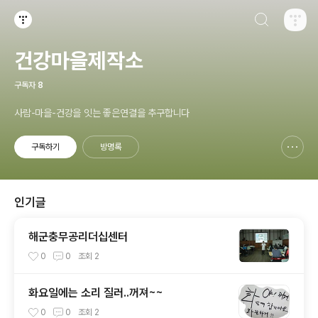
검색하기
티스토리
건강마을제작소
구독자
8
사람-마을-건강을 잇는 좋은연결을 추구합니다
구독하기
방명록
신고하기 레이어
열기
인기글
해군충무공리더십센터
0
0
조회
2
화요일에는 소리 질러..꺼져~~
0
0
조회
2