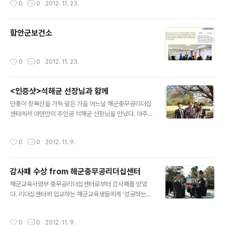
0
0
2012. 11. 23.
회원들을 대상으로 브이넷 활용 및 직업교육훈련 정보..
함안군보건소
작성시간
0
0
2012. 11. 23.
<인증샷>석해균 선장님과 함께
글 내용
단풍이 장복산을 가득 덮은 가을 어느날 해군충무공리더십
센터에서 아덴만의 주인공 석해균 선장님을 만났다. 아주
건강해 보이시더군요.
작성시간
0
0
2012. 11. 9.
감사패 수상 from 해군충무공리더십센터
글 내용
해군교육사령부 충무공리더십센터로부터 감사패를 받았
다. 리더십센터에 입교하는 해군교육생들에게 '성공하는
사람들의 내몸경영법' 이라는 주제로 특강을 시작한지 3년
째를 기념하여 그동안의 열강, 명강(ㅎㅎ)에 대해 전부대원
작성시간
0
0
2012. 11. 9.
들의 고마움을 감사패에 새겨 주신다니 얼마나 고마운..