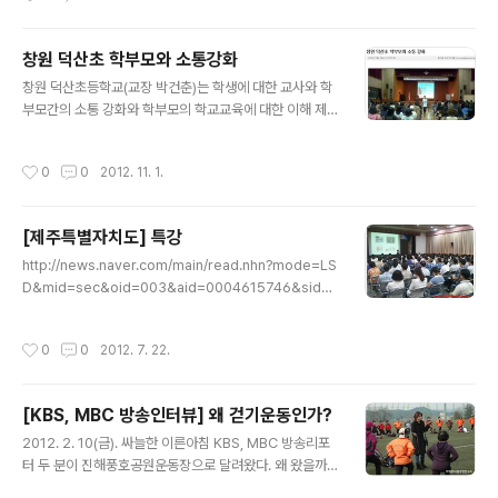
창원 덕산초 학부모와 소통강화
글 내용
창원 덕산초등학교(교장 박건춘)는 학생에 대한 교사와 학
부모간의 소통 강화와 학부모의 학교교육에 대한 이해 제
고를 위해 2012학년도 2기 학교교육과정설명회 및 학부
모 연수를 10월 9일 화요일, 덕산초등학교 체육관에서 개
작성시간
0
0
2012. 11. 1.
최했다. 이날 행사에는 맞벌이 부부 및 취약 계층 학부모님
들..
[제주특별자치도] 특강
글 내용
http://news.naver.com/main/read.nhn?mode=LS
D&mid=sec&oid=003&aid=0004615746&sid1=
001 제주도 25일 건전음주문화 특별강연 | 기사입력 201
2-07-19 09:35 【제주=뉴시스】강정만 기자= 제주특별
작성시간
0
0
2012. 7. 22.
자치도는 건강관련 전문가인 박평문 VIP내몸아카데미원장
을 초빙, 오는 25일 오후 제주치도청 대회의실에서 제주도
공무원..
[KBS, MBC 방송인터뷰] 왜 걷기운동인가?
글 내용
2012. 2. 10(금). 싸늘한 이른아침 KBS, MBC 방송리포
터 두 분이 진해풍호공원운동장으로 달려왔다. 왜 왔을까?
궁금하시죠. 5년째 지역사회에서 걷기운동지도자 양성교