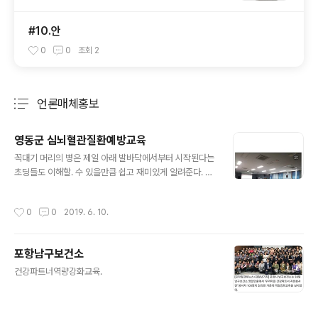
#10.안
0
0
조회
2
언론매체홍보
분류 전체보기
주요 글 목록
영동군 심뇌혈관질환예방교육
글 내용
꼭대기 머리의 병은 제일 아래 발바닥에서부터 시작된다는
초딩들도 이해할. 수 있을만큼 쉽고 재미있게 알려준다. 앵
콜 강연은 기본. http://m.breaknews.com/a.html?ui
d=648654
작성시간
0
0
2019. 6. 10.
포항남구보건소
글 내용
건강파트너역량강화교육.