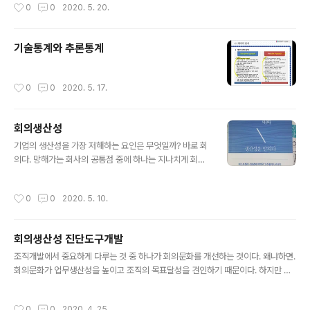
작성시간
0
0
2020. 5. 20.
은 덧붙임에서 나오는 것이 아니라 조각하듯 깎아냄에서
완성된다. 아득하게만 느껴지던 논문의 틀이 제법 자리잡
아 간다. 깊이는 부족하지만 모두의 관점을 뒤집고 관심을
기술통계와 추론통계
불러일으키는 주제라고 자부한다. 대한민국 공중보건의료
기관의 조직개발과.조직건강 수준을 업그레이드 시켜서 공
무원들의 에너지가 주민건강증진으로 이어지게 할 프로세
작성시간
0
0
2020. 5. 17.
스를 제시 할 것이다. 개봉박두! 글. 건강마을제작소 박평문
박사
회의생산성
글 내용
기업의 생산성을 가장 저해하는 요인은 무엇일까? 바로 회
의다. 망해가는 회사의 공통점 중에 하나는 지나치게 회의
가 많다는 것이다. 《고수와의 대화, 생산성을 말하다》본문
중에서 한근태 지음, 2019년, 미래의창(서울)
작성시간
0
0
2020. 5. 10.
회의생산성 진단도구개발
글 내용
조직개발에서 중요하게 다루는 것 중 하나가 회의문화를 개선하는 것이다. 왜냐하면.
회의문화가 업무생산성을 높이고 조직의 목표달성을 견인하기 때문이다. 하지만 현
실은 회의를 하면할수록 생산성측면에서는 손해를 보고 있다. 회의시간×참여자들의
평균시급×참여자수=회의비용이다. 준비시간과 회의참여에 따른 기회비용까지 계산
작성시간
0
0
2020. 4. 25.