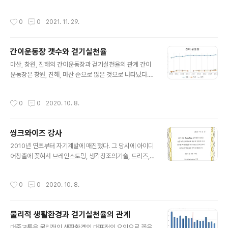
공동육아에 동참한다는 마음으로 프로그램을 개설운영하
시스템에 존재하는 피드백 루프를 인식하지 못하면 사회문제를 해결하는 것이 아니
고 있다. 육아로 심신이 지친 맘들에게 잠시나마 편안한 힐
라 더욱 악화시킬 수 있다고 하였다. 이와같은 관점에서 기존의 선행연구에서 피드백
작성시간
0
0
2021. 11. 29.
링의 시간이 될 수 있도록 세심하게 준비한 프로그램이..
루프의 무지에 대한 부분을 언급하고 걷기결정요인간의 인과순환지도를 작성하고
이를 통하여 걷기와 이해관계가 있는 정책에도 피드백 루프가 존재하는지 확인하였
다. 선행연구들은 걷기실천율을 높이는데 도움이 되는 개별 정책들은 선형적인 관계
간이운동장 갯수와 걷기실천율
를 전제로 강화피드백만에 대해서만 언급하였다. 하지만 다양한 실증자료에 근거하
글 내용
여 균형피드백이 존재하는 것을 확인하였다. 이러한 균형 피드백은 부서 편의주의..
마산, 창원, 진해의 간이운동장과 걷기실천율의 관계 간이
운동장은 창원, 진해, 마산 순으로 많은 것으로 나타났다.
한편, 진해는 2017년이후 간이 운동장의 증가와 비슷한
양상으로 걷기실천율이 증가하고 있다. 마산, 진해와는 달
작성시간
0
0
2020. 10. 8.
리 창원은 같은 기간동안 간이 운동장이 증가하고 누적 개
수도 가장 많지만 걷기실천율은 지속적으로 하락하고 있
다. 이유는 시민들이 야외 간이 운동장보다는 주거지와 근
씽크와이즈 강사
린생활공간 주변의 대기오염에 더 민감하게 반응한다고 판
글 내용
단된다. 물리적 시설을 조성하는 것도 중요하지만 대기오
2010년 연초부터 자기계발에 매진했다. 그 당시에 아이디
염을 관리하지 않으면 조성한 체육시설도 무용지물이 된다
어창출에 꽂혀서 브레인스토밍, 생각창조의기술, 트리즈,
는 것을 이 결과에서 알수 있다. 이 데이타는 우리에게 "무
퍼실리테이션 분야를 열공했다. 그러던중 thinkwise라는
엇을 우선시 할 것인가?"라는 질문을 던진다.
신세계를 만났다. 목마른 놈 우물 판다고 했던가? 일주일
작성시간
0
0
2020. 10. 8.
휴가를 내고 서울로 갔다. 잘 하지는 못했지만 어쨌든 열심
히 따라가려 노력했다. 검증시험 통과하고 자격증을 받았
다. 벌써 10년전의 일이다. 그 이후 지금까지 줄곧 thinkwi
물리적 생활환경과 걷기실천율의 관계
se는 나의 발전과 함께 해 왔다. 나는 지금도 성장 중이다.
글 내용
thinkwise와 함께...
대중교통은 물리적인 생활환경의 대표적인 요인으로 꼽을