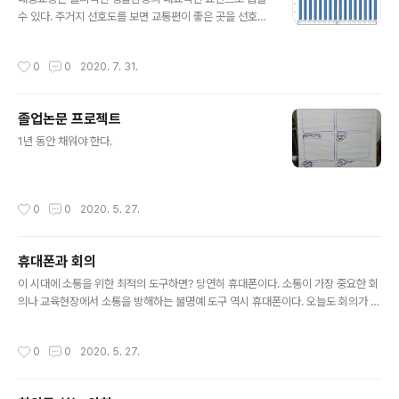
수 있다. 주거지 선호도를 보면 교통편이 좋은 곳을 선호한
다. 대중교통 중에서도 가장 편리한 것이 지하철, 전철이다.
지하철과 전철은 투자비용이 막대하기 때문에 인구가 적은
작성시간
0
0
2020. 7. 31.
중소도시에는 수지타산이 안맞다. 그래서 인구가 많은 광
역권에서만 운행된다. 질병관리본부주관으로 매년 전국단
위로 실시되는 2008년부터 2019년까지 12년 동안의 지
졸업논문 프로젝트
역사회건강조사자료를 활용하여 지하철과 전철이 운행되
글 내용
는 지역과 그렇지 않은 지역간의 걷기실천율을 비교했다.
1년 동안 채워야 한다.
지하절과 전철이 운행되는 권역에 사는 주민의 걷기실천율
이 비전철권역에 비해 10% 정도 높은 것으로 나타났다.
집-지하철-목적지-지하철-집으로 이어지는 동선에서 걸
작성시간
0
0
2020. 5. 27.
어서 이동하는 거리와 시간이 많다는 뜻이다. 신체활동..
휴대폰과 회의
글 내용
이 시대에 소통을 위한 최적의 도구하면? 당연히 휴대폰이다. 소통이 가장 중요한 회
의나 교육현장에서 소통을 방해하는 불명예 도구 역시 휴대폰이다. 오늘도 회의가 있
다. 회의실 갈 때 휴대폰은 놔두고 몸만 가자. 동료의 의견에 더 집중하고 서로의 아이
디어를 더 많이 나눌 수 있을 것이다. 휴대폰 없는 상태의 회의는 더 풍성하고 더 좋은
작성시간
0
0
2020. 5. 27.
결과물을 얻게 될 것이다. 누구는 이렇게 말한다. "아니다" 휴대폰에는 회의에 필요
한 각종 자료들이 저장되어 있다. 회의장에 갈 때 휴대폰을 들고 가야 한다. 들고 가야
하나? 놔두고 가야 하나? 어느 쪽이 더 생산적인 회의가 될지 직접 실험해 보자! 나는