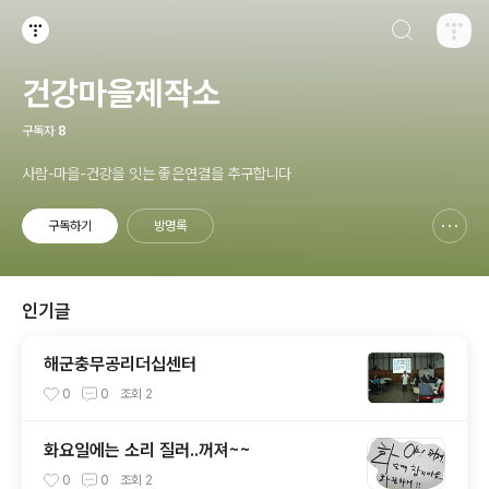
검색하기
티스토리
건강마을제작소
구독자
8
사람-마을-건강을 잇는 좋은연결을 추구합니다
구독하기
방명록
신고하기 레이어
열기
인기글
해군충무공리더십센터
0
0
조회
2
화요일에는 소리 질러..꺼져~~
0
0
조회
2