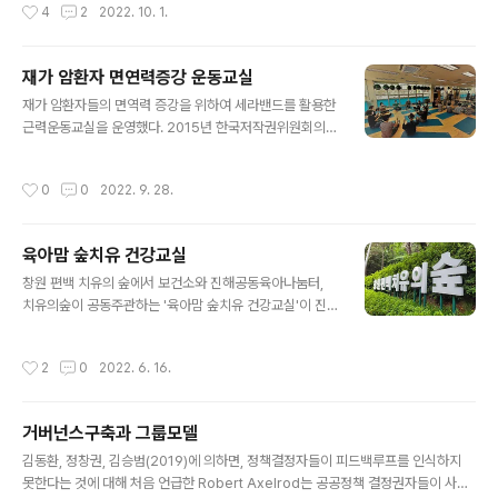
작성시간
4
2
2022. 10. 1.
재가 암환자 면연력증강 운동교실
글 내용
재가 암환자들의 면역력 증강을 위하여 세라밴드를 활용한
근력운동교실을 운영했다. 2015년 한국저작권위원회의
심사를 거친 특허와 맞먹는 국내 유일의 [명품 세라밴드 운
동프로그램]이다. 24개의 동작으로 구성되었으며 첫동작
작성시간
0
0
2022. 9. 28.
부터 끝까지 물흐르듯이 부드럽게 이어져 있어서 운동을
지도하는 것이 매끄럽고 자연스럽다. 이번에 참가하신분들
은 나이가 있음에도 불구하고 동작을 하는 몸짓이 아직 짱
육아맘 숲치유 건강교실
짱하고 부드러웠다. 늘 강조하는 말이지만 "관절이 부드러
글 내용
워야 인생이 부드럽다"는 말이 전국민의 유행어가 되어 일
창원 편백 치유의 숲에서 보건소와 진해공동육아나눔터,
상에서 유연성 운동을 할 수 있는 분위기 조성이 필요한 시
치유의숲이 공동주관하는 '육아맘 숲치유 건강교실'이 진
기다. 체온이 1도만 올라도 면역력은 14%가 향상된다는
행되고 있다. 모두가 공감하듯 육아는 행복과 힘듦이 교집
연구결과가 있다. 찜질방, 사우나 같은 외부온도의에 의한
합을 이루는 시간이다. 마냥 행복하지 않은 것은 체력이 딸
작성시간
2
0
2022. 6. 16.
체온 상승보다는 운동처럼 심부온도를 높임으로써 ..
려서 힘들고 육아와 가사를 몽땅 혼자서 이고 가는 독박육
아를 한다고 느낄때는 육체적 탈진과 함께 심리적 탈진을
동시에 경험하게 된다. 이때 우울감을 느끼고 혼자라는 고
거버넌스구축과 그룹모델
립감을 느끼기도 한다. "온마을이 함께 힘을 모아 아이를
글 내용
키운다"는 아프리카 속담처럼 마을에서 공동육아를 너머
김동환, 정창권, 김승범(2019)에 의하면, 정책결정자들이 피드백루프를 인식하지
육아맘의 건강까지도 공동케어가 절실하다. 이런 취지에서
못한다는 것에 대해 처음 언급한 Robert Axelrod는 공공정책 결정권자들이 사회