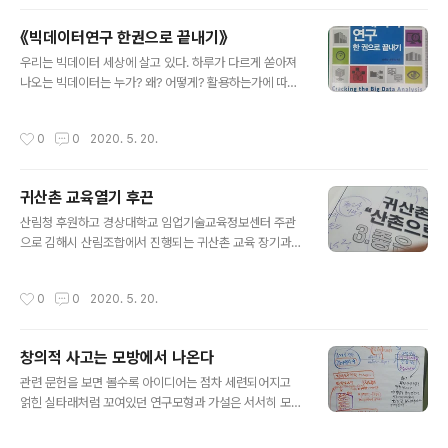
을 불러 왔고 통합건강증진사업 지표에 닻을 내리게 되었다. 직급이라는 변수에 의해
독립,매개,종속변수들의 값이 조절되고 영향을 받게되면 보건소 직원들의 직급별 직
《빅데이터연구 한권으로 끝내기》
무교육과정에 대한 맞춤형 콘텐츠개발하는데 참고할 수 있는 귀중한 기초자료가 될
글 내용
것이다.
우리는 빅데이터 세상에 살고 있다. 하루가 다르게 쏟아져
나오는 빅데이터는 누가? 왜? 어떻게? 활용하는가에 따라
황금알을 낳는 거위가 될 수 있다. 이러한 빅데이터의 활용
은 아이디어 싸움이다. 아이디어는 어느날 갑자기 툭! 튀어
작성시간
0
0
2020. 5. 20.
나온다고 생각하는 사람들이 많다. 그런데 절대 그렇지 않
다. 수 많은 시간동안 이렇게 생각하고 저렇게 생각하고 애
쓴 결과물이다. 평소의 고민과 생각들은 전전두엽피질이
귀산촌 교육열기 후끈
맡고 툭 튀어나오는 순간의 유레카는 편도체의 역할이다.
글 내용
나는 아이디어를 출산에 비유한다. 당신이 만약 빅데이터
산림청 후원하고 경상대학교 임업기술교육정보센터 주관
를 잘 활용해서 세상에 가치있는 결과물을 창출하려는 연
으로 김해시 산림조합에서 진행되는 귀산촌 교육 장기과정
구자라면 평소에 5만가지 생각을 하는 습관을 가져야 한
을 수강하고 있다. 코로나 19. 생활 방역수칙을 준수하면서
다. 당신과 같은 생각창조자의 빅데이터 연구를 도와 줄 훌
수업이 진행되고 있다. 교육내용은 알 짜고 강사 수준은 진
작성시간
0
0
2020. 5. 20.
륭한 책을 한 권 소개한다. 관심을 가져 ..
짜 배기고 수강생의 열의는 후끈후끈하다. 내가 이 교육을
수강하는 이유는 멀지 않은 훗날, 누구나 와서 지친 심신에
휴식을 받고 다시금 건강한 일상으로 복귀를 돕는 {수풀 피
창의적 사고는 모방에서 나온다
플 120} 창업 준비를 하기 위해 수강한다. 수풀 피플 120
글 내용
의 뜻은 숲에서 건강을 가득 채우는 120일간의 체험, 120
관련 문헌을 보면 볼수록 아이디어는 점차 세련되어지고
가지 콘텐츠를 의미한다. 글. 건강마을 제작소 박평문 박사
얽힌 실타래처럼 꼬여있던 연구모형과 가설은 서서히 모양
을 드러낸다. 처음에는 작품완성을 위한답시고 뭔가를 붙
이려 노력했는데 그게 틀렸음을 이제서야 깨닫는다. 완성