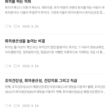
회의를 하는 의회
후자에 한표! 글. 건강마을제작소 박평문
글 내용
회의가 죽으니 의회가 죽는다. 국회의원. 국가 차원의 아젠다 회의를 하는 사람이 국
회의윈이다. 이들의 주업무가 회의다. 그런데 이들의 회의수준이나 회의상산성 점수
는 몇 점이나 될까? 평가는 독자 여러분께 맡긴다. 우리같은 서민들은 하루하루 밥벌
이로 바빠서 대신 국회가서 회의하고 국민의 행복을 위해 리더십을 발휘하라고 뽑아
작성시간
0
0
2020. 5. 25.
주었건만 당리당략에 눈 멀어 국민들은 뵈지 않는다. 사리사욕, 당리당략을 쫒으면
그 순간부터 리더십은 없다. 누가 그들을 따르겠는가? 팔로워없는 리더는 무용지물
이다. 리더로서 역할수행을 잘하고 칭찬받고 존경받는 의원이 되는 길이 있다. 바쁘
회의생산성을 높이는 비결
겠지만 회의의 기술을 배우도록 권해드린다. 글. 건강마을제작소 박평문박사
글 내용
회의는 둘 이상의 개인 또는 부서간의 협업 활동이다. 회의는 그 이유가 정보교류든,
의사결정이든, 업무분장이든, 팀빌딩이든 어쨌든 최종적으로 기대하는 것은 더 좋은
성과달성을 목표로 하는 활동이다. 때문에 회의생산성은 조직에서 중요하게 다루어
져야 하는 아젠다다. 하지만 현실의 회의 수준은 말 그대로 회의적이다. 의욕과 협동
작성시간
0
0
2020. 5. 24.
심이 뿜뿜^^하고 아이디어가 쏭쏭~~하는 생산적인 회의를 할 수는 없는 것일까? 회
의생산성을 높이는 비법을 소개한다. 1. 이 회의를 꼭 해야하는가? 안하면 안되나? 회
의 목적을 달성할 수 있는 다른 방법은 없나?를 고민해 봐야 한다. 굳이 같은 시공간
조직건강성, 회의생산성, 건강지표 그리고 직급
에 모이지 않아도 될 사안이라면 예를들면 단순 의사소통, 정보교류, 보고, 업무지시
글 내용
형태의 회의라면 과학기술을 활용하여 온라인 비대면회의..
첫째, 조직건강성(A)이 통합건강증진사업지표(C)에 영향을 미칠까? 둘째, 조직건강
성(A)이 회의생산성(B)에 영향을 미칠까? 셋째, 회의생산성(B)은 통합건강증진사업
지표(C)에 영향을 미칠까? 넷째, 조직건강성(A)과 통합건강증진사업지표(C)의 관계
에서 회의생산성이 매개변수 역할을 하는가? 다섯째, A-B, B-C, A-C의 관계에 대
작성시간
0
0
2020. 5. 24.
해 직급이 조절변수 역할을 하는가? 회의생산성에서 시작된 연구모형이 조직건강성