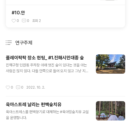
#10.안
0
0
조회
2
연구주제
분류 전체보기
주요 글 목록
플레이팍팍 장소 헌팅_ #1.진해시민대종 숲
글 내용
진해구청 민원동 주차장 아래 멋진 숲이 있다는 것을 아는
사람은 많지 않다. 다들 안쪽으로 들어 오지 않고 그냥 지나
친다. 안쪽에는 이렇게 멋진 숲이 있다. 플레이팍팍(play p
ark park)에는 최적의 장소라고 생각했다. 2022년 플레
작성시간
0
0
2022. 10. 2.
이팍팍 가능할까?
육아스트레 날리는 편백숲치유
글 내용
육아스트레스를 편백향기로 대체하는 #육아맘숲치유 교실
을 운영합니다.