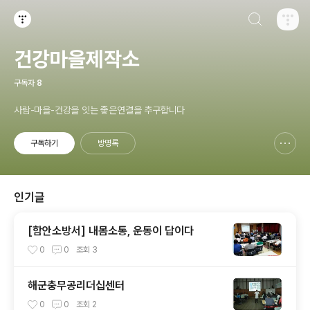
검색하기
티스토리
건강마을제작소
구독자
8
사람-마을-건강을 잇는 좋은연결을 추구합니다
구독하기
방명록
신고하기 레이어
열기
인기글
[함안소방서] 내몸소통, 운동이 답이다
0
0
조회
3
해군충무공리더십센터
0
0
조회
2