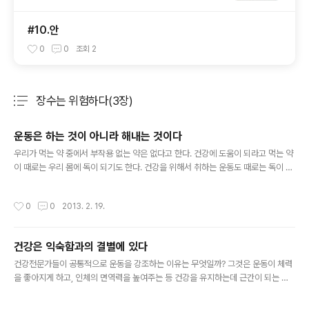
#10.안
0
0
조회
2
장수는 위험하다(3장)
분류 전체보기
주요 글 목록
운동은 하는 것이 아니라 해내는 것이다
글 내용
우리가 먹는 약 중에서 부작용 없는 약은 없다고 한다. 건강에 도움이 되라고 먹는 약
이 때로는 우리 몸에 독이 되기도 한다. 건강을 위해서 취하는 운동도 때로는 독이 될
수 있다는 점에서는 자유롭지 못하다. 그럼에도 불구하고 우리는 약으로서 취하는 운
동의 위험성에 대해서는 제대..
작성시간
0
0
2013. 2. 19.
건강은 익숙함과의 결별에 있다
글 내용
건강전문가들이 공통적으로 운동을 강조하는 이유는 무엇일까? 그것은 운동이 체력
을 좋아지게 하고, 인체의 면역력을 높여주는 등 건강을 유지하는데 근간이 되는 일
을 하기 때문이다. 내가 어린시절 여름 장마철이 되면 지붕에 구멍이 나서 빗물이 방
안으로 뚝뚝 떨어지곤 했다. 이럴..