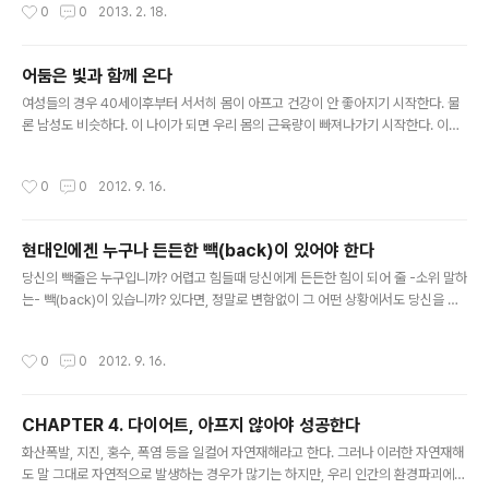
작성시간
0
0
2013. 2. 18.
어둠은 빛과 함께 온다
글 내용
여성들의 경우 40세이후부터 서서히 몸이 아프고 건강이 안 좋아지기 시작한다. 물
론 남성도 비슷하다. 이 나이가 되면 우리 몸의 근육량이 빠져나가기 시작한다. 이러
한 현상은 다리 근육으로 부터 시작한다. 다리는 부실해지는데 상체는 복부를 중심으
로 지방이 차곡차곡 쌓여가니 상..
작성시간
0
0
2012. 9. 16.
현대인에겐 누구나 든든한 빽(back)이 있어야 한다
글 내용
당신의 빽줄은 누구입니까? 어렵고 힘들때 당신에게 든든한 힘이 되어 줄 -소위 말하
는- 빽(back)이 있습니까? 있다면, 정말로 변함없이 그 어떤 상황에서도 당신을 지
지해 줄수 있는 그런 빽 인가요? 내가 믿었던 빽이 나에게서 돌아서는 경우를 TV드
라마, 영화, 뉴스를 통해서 우리는 많이 ..
작성시간
0
0
2012. 9. 16.
CHAPTER 4. 다이어트, 아프지 않아야 성공한다
글 내용
화산폭발, 지진, 홍수, 폭염 등을 일컬어 자연재해라고 한다. 그러나 이러한 자연재해
도 말 그대로 자연적으로 발생하는 경우가 많기는 하지만, 우리 인간의 환경파괴에