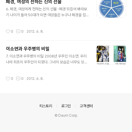
폐경, 여성의 전하는 신의 선물
글 내용
6. 폐경, 여성에게 전하는 신의 선물 -폐경 뒤집어 봐라보
기 나이가 들어 50대가 되면 여성들은 누구나 폐경을 접하
게 된다. 여성폐경은 박빙의 승부에서 상대팀에서 결승타
를 날리기 위해서 4번 타자가 타석에 들어선 것과 같다. 어
작성시간
0
0
2012. 6. 8.
떻게 방어 할 것인가? 어떻게 우리 몸을 지켜 낼 것인가? ..
이소연과 우주병의 비밀
글 내용
7. 이소연과 우주병의 비밀 2008년 우주인 이소연. 우리
나라 최초의 우주인이 되었다. 그녀의 모습은 너무도 당당
하여 나름 멋지다고 자부하고 살던 나도 주눅이 들 정도로
멋져 보였다. 우주공간에서 활약상을 담은 그녀의 모습은
작성시간
0
0
2012. 6. 8.
실시간 생중계되어 우리 집안의 안방에 까지 전해주었다...
의안내
티스토리
로그인
고객센터
© Daum Corp.