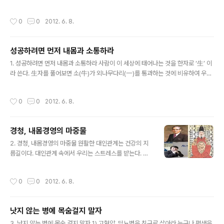
의해서 발생되기도 한다. 우리 몸에 발생하는 질환들도 이와 유사하다. 특정질환의
발병과 관련 있는 유전인자의 대..
작성시간
0
0
2012. 6. 8.
성공하려면 먼저 내몸과 소통하라
글 내용
1. 성공하려면 먼저 내몸과 소통하라 사람이 이 세상에 태어나는 것을 한자로 ‘生’ 이
라 쓴다. 生자를 풀어보면 소(牛)가 외나무다리(一)를 통과하는 것에 비유하여 우리
들의 삶이 그만큼 어렵고 힘들다는 것을 상징적으로 표현해 주는 글자이다. 이렇게
어려운 삶을 다른 사람과 함께 ..
작성시간
0
0
2012. 6. 8.
경청, 내몸경영의 마중물
글 내용
2. 경청, 내몸경영의 마중물 원활한 대인관계는 건강의 지
름길이다. 대인관계 속에서 우리는 스트레스를 받는다. 우
리 민족의 ‘화병’은 바로 이 대인관계에서 시작된다고 볼 수
있다. 즉, 건강을 위해서는 앞서 언급했던 내몸과의 소통이
작성시간
0
0
2012. 6. 8.
중요한 만큼 다른 사람과의 소통 역시 중요하다..
낫지 않는 병에 목숨걸지 말자
글 내용
3. 낫지 않는 병에 목숨 걸지 말자 1) 고혈압, 당뇨병을 친구로 삼아라 누구나 평생을