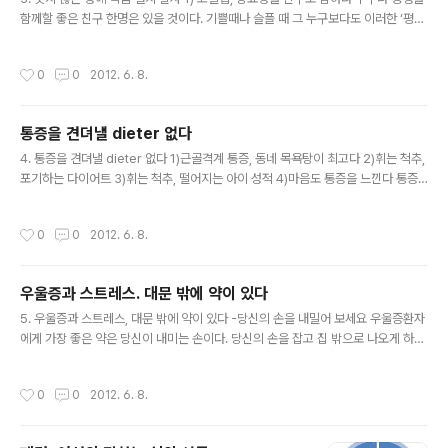
함께할 좋은 친구 한명은 있을 것이다. 기쁠때나 슬플 때 그 누구보다도 이러한 ‘평생
친구’의 위로와 격려가 큰 힘이 된다. 평생친구는 어떻게 만들어 지는가? 나의 노력없
이도 상대방이 친구 관계도 ..
작성시간
0
0
2012. 6. 8.
통증을 견뎌낼 dieter 없다
글 내용
4. 통증을 견뎌낼 dieter 없다 1)근골격계 통증, 동네 목욕탕이 최고다 2)휘는 척추,
포기하는 다이어트 3)휘는 척추, 떨어지는 아이 성적 4)마음도 통증을 느낀다 통증
과 관련해서 최근 들어 TMS(Tension Myositis Syndrrome), 즉 긴장성 근육통
증후군이 주목을 받고 있다. 긴장성 근육통증후군이란 종..
작성시간
0
0
2012. 6. 8.
우울증과 스트레스. 대문 밖에 약이 있다
글 내용
5. 우울증과 스트레스, 대문 밖에 약이 있다 -당신의 손을 내밀어 보세요 우울증환자
에게 가장 좋은 약은 당신이 내미는 손이다. 당신의 손을 잡고 집 밖으로 나오게 하면
된다. 대문 밖에는 엄청나게 다양하고 많은 우울증 치료제가 있다.
작성시간
0
0
2012. 6. 8.