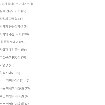
뇌가 좋아하는 다이어트
(1)
림속 건강이야기
(22)
강백세 자료실
(31)
박사의 운동상담실
(8)
박사의 추천 도서
(130)
 하루를 보내며
(260)
칵찰칵 우리동네
(56)
고싶은길 100선
(18)
기명상
(23)
확생 : 캠핑
(39)
수는 위험하다(1장)
(16)
수는 위험하다(2장)
(13)
수는 위험하다(3장)
(12)
수는 위험하다(4장)
(24)