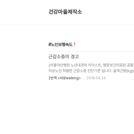
건강마을제작소
노인보행속도
1
근감소증의 경고
[서울아산병원 노년내과와 카이스트, 평창보건의료원 공동연구
이상노인 적용한 근감소증 진단기준 입니다. 골격근량(kg)/키
골격근량은 체성분검사를 해야 알수 있..
2번책 <바로walking>
2018.04.26