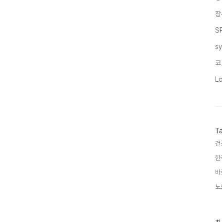
장
S
s
코
L
T
건
한
바
노
최