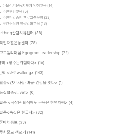
마을걷기운동지도자 양성교육
(14)
주민보건교육
(5)
주민건강증진 프로그램운영
(22)
보건소직원 역량강화교육
(13)
arthing산림치유센터
(38)
리업재활운동센터
(78)
고그램리더십 Egogram leadership
(72)
번책 <장수는위험하다>
(16)
번책 <바로walking>
(142)
필중<걷기!사람-마을-건강을 잇다>
(1)
동집필중<Livet>
(0)
필중 <직장은 퇴직해도 근육은 현역처럼>
(4)
필중<속깊은 한글자>
(32)
론매체홍보
(33)
루한줄로 책쓰기
(141)