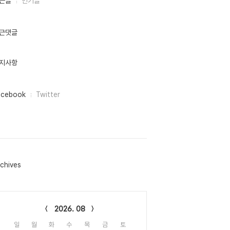
근글
인기글
근댓글
지사항
acebook
Twitter
chives
lendar
2026. 08
일
월
화
수
목
금
토