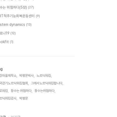
수는 위험하다(5장)
(27)
RT척추기능회복운동센터
(9)
ystem dynamics
(13)
로나19
(12)
ookFit
(1)
ag
강마을제작소,
박평문박사,
노르딕워킹,
국걷기노르딕워킹협회,
그래서노르딕워킹합니다,
로워킹,
장수는 위험하다,
장수는위험하다,
르딕워킹강사,
박평문,