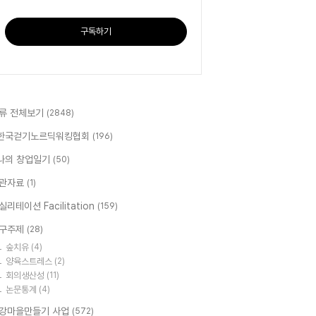
구독하기
류 전체보기
(2848)
한국걷기노르딕워킹협회
(196)
나의 창업일기
(50)
관자료
(1)
실리테이션 Facilitation
(159)
구주제
(28)
숲치유
(4)
양육스트레스
(2)
회의생산성
(11)
논문통계
(4)
강마을만들기 사업
(572)