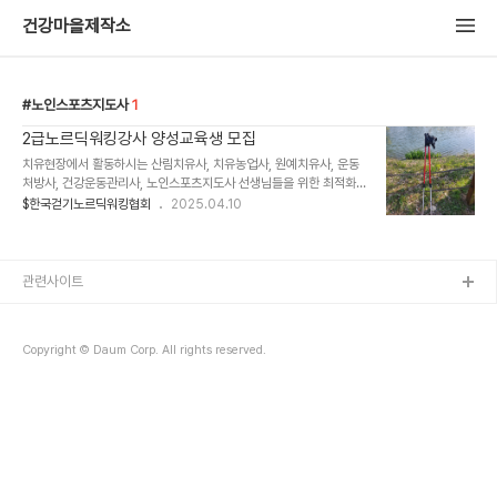
건강마을제작소
노인스포츠지도사
1
2급노르딕워킹강사 양성교육생 모집
치유현장에서 활동하시는 산림치유사, 치유농업사, 원예치유사, 운동
처방사, 건강운동관리사, 노인스포츠지도사 선생님들을 위한 최적화
된 커리큘럼으로 준비했습니다. 노르딕워킹 기반으로 치유프로그램으
$한국걷기노르딕워킹협회
2025.04.10
로 적용할 수 있는 다양한 소도구(탄성번드, 폴스트레칭, 폼롤러,
TRX)를 배울 수 있습니다. 강사 소개를 먼저 하겠습니다.관심있는 분
들은 신청서 작성하시고 제출하세
요.https://naver.me/xs3WeTQD {2급 걷기노르딕워킹지도자}
관련사이트
자격취득 연수 참가신청서네이버 폼 설문에 바로 참여해 보세
요.form.naver.com문의한국걷기노르딕워킹협회 010-4551-
1639.
Copyright © Daum Corp. All rights reserved.