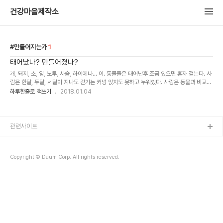
건강마을제작소
만들어지는가
1
태어났나? 만들어졌나?
개, 돼지, 소, 양, 노루, 사슴, 하이에나... 이. 동물들은 태어난후 조금 있으면 혼자 걷는다. 사
람은 한달, 두달, 세달이 지나도 걷기는 커녕 앉지도 못하고 누워있다. 사랑은 동물과 비교하
면 상대적 미숙아 상태로 태어난다. 다른동물의 일용할 양식이 되지 않고 살아 남은것도 다
하루한줄로 책쓰기
2018.01.04
행이다. ..
관련사이트
Copyright © Daum Corp. All rights reserved.