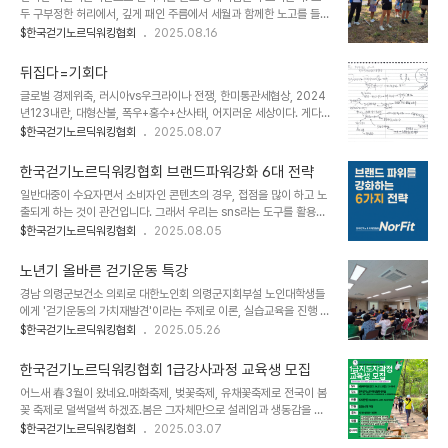
증 및 기능개선(무릎·허리 안정화)- 스트레스 감소, 기분 개선 2. 효율
두 구부정한 허리에서, 깊게 패인 주름에서 세월과 함께한 노고를 들여
(效率, Efficiency)의 개념*투입된 힘·시간·에너지 대비 얻어진 보행
다 보게 된다.2시다.얼추 모였다.젊은이라고는 눈에 띄지 않는다.근육
$한국걷기노르딕워킹협회
2025.08.16
성과의 비율.*효율은 에너지 낭비를 최소화하며, 적은 힘으로도 더 안
이 늘어나고허리가 펴지고넘어지는 것을 막아주는 효자걸음을 배워보
정적이고 더 큰 추진력을 내는 ‘기술적 완성도’를 뜻한다. *효율이 ..
자고 제안드렸다.노르딕워킹?그게 뭔데?이내 손을 손 사래를 치는 노
뒤집다=기회다
인,긴가민가 관심을 보이는 노인,언젠가 TV에서 봤다는 노인.시골 소
글로벌 경제위축, 러시아vs우크라이나 전쟁, 한미통관세협상, 2024
지역 건강격차 해소를 위한 프로그램으로는 최고다."걸음을 멈추면 모
년123내란, 대형산불, 폭우+홍수+산사태, 어지러운 세상이다. 게다
든것이 멈춘다"그래서 노르딕워킹합니다.한사람의 건강을 돕고마을공
가 경기침체. 임대임대임대임대 상가 유리벽에는 끊없이 이어 붙인 임
$한국걷기노르딕워킹협회
2025.08.07
동체의 건강을 지원하고지역사회의 건강을 디자인하며국민의 건강증
대 현수막.언제쯤 경기가 회복되고 일상은 안정되고 행복이 충만한 살
진을 지향하는건강마을제작소는한국걷기노르딕워킹협회와 함께 합니
맛나는 세상이 될까?곧 이렇게 될 것이다. 믿고 준비하자^^좋은 시절
다.교육문의 010-4551-1639
한국걷기노르딕워킹협회 브랜드파워강화 6대 전략
이 왔는데 경쟁에 밀려 혼자 불경기 타령하면서 신세한탄, 시절한탄 해
일반대중이 수요자면서 소비자인 콘텐츠의 경우, 접점을 많이 하고 노
서는 안된다.미리미리 준비해둬야 한다. 물 들어오기 전에 거물을 정비
출되게 하는 것이 관건입니다. 그래서 우리는 sns라는 도구를 활용하
해둬야 한다.오랜만에 대구로 가서 한국이고그램연구소장 면경 김종
여 드러내기를 시도합니다. 이것을 홍보, 마케팅이라고 하죠.그러나 무
$한국걷기노르딕워킹협회
2025.08.05
호 박사님을 뵙고 왔다. 한국형 이고그램 성격검사개발자면서 지금도
조건 드러낸다고 경쟁력이 높아지고 브랜드파워가 생기는 것은 아닙
국내외를 누비면서 활동하시는 현역이시다.sns로 나의 활동을 보고
니다. 콘텐츠에 담겨있는 알맹이가 알차고 유익해야 일반대중이 관심
계신다고 하셨다. 지금부터 5년후를 준비하라..
노년기 올바른 걷기운동 특강
을 갖고 찾게 됩니다. 한국걷기노르딕워킹협회는 자체 브랜드파워를
경남 의령군보건소 의뢰로 대한노인회 의령군지회부설 노인대학생들
강화하기 위한 노력을 다음의 6가지 기준에 입각해서 진행하고 있습
에게 '걷기운동의 가치재발견'이라는 주제로 이론, 실습교육을 진행 했
니다. 여러분에게도 도움이 되길 바랍니다. 노르딕워킹체험힐링연수,
다.#노년기 근육의 가치를 강조하고#돈없는 노후보다 근육없는 노후
$한국걷기노르딕워킹협회
2025.05.26
노르딕워킹강사 자격취득, 트레킹여행문의 010-4551-1639한국
가 더 위험하다는 점을 상기시키고 #걷기는 근육량을 올리지는 못하
걷기노르딕워킹협회
지만 빠져나가는 것을 최소화하는데는 최고 좋은 운동이다.#걷기바른
한국걷기노르딕워킹협회 1급강사과정 교육생 모집
자세#보폭 10cm 더 넓게 걷기#튼튼한 하지근력을 위해 집에서 할
어느새 春3월이 왔네요.매화축제, 벚꽃축제, 유채꽃축제로 전국이 봄
수 있는 운동들 소개#오늘의 교육 주제가 걷기라는 말에 시큰둥했던
꽂 축제로 덜썩덜썩 하겠죠.봄은 그자체만으로 설레임과 생동감을 주
학장님과 관계자들은 시간이 지날수록 빠져들었다. 최근 몇년간 강의
는것 같습니다.겨우내 움추렸던 몸을 활짝 기지개를 펴고 대지의 기운
$한국걷기노르딕워킹협회
2025.03.07
중에서 손에 꼽힐 명강의였다고 엄지척 해주셨다.혼자서 80여명을 걷
을 받기위해 등산, 트레킹을 많이 하시네요.건강백세시대 가장 적합한
기 실습 교육한다는 것은 불가능 했다. 그래서 20명씩 4개로 분반을