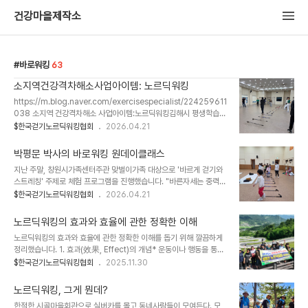
건강마을제작소
바로워킹
63
소지역건강격차해소사업아이템: 노르딕워킹
https://m.blog.naver.com/exercisespecialist/224259611
038 소지역 건강격차해소 사업아이템:노르딕워킹김해시 평생학습과
에서 주관하는 2026년 시민 배달 강좌에 선정되어 건강플러스 행복
$한국걷기노르딕워킹협회
2026.04.21
플러스사업의 민간조직...blog.naver.com
박평문 박사의 바로워킹 원데이클래스
지난 주말, 창원시가족센터주관 맞벌이가족 대상으로 '바르게 걷기와
스트레칭' 주제로 체험 프로그램을 진행했습니다. "바른자세는 중력과
지속시간을 염두해야 한다. 바른자세를 유지하는 지속시간이 30분이
$한국걷기노르딕워킹협회
2026.04.21
상 지속되면 안좋은 자세가 된다.즉, 바른자세가 좋은자세는 아니다".
라고 말 할때 모두들 놀라고 의아해 하는 분위기 였습니다. 계속되는
노르딕워킹의 효과와 효율에 관한 정확한 이해
설명에 이해를 하고 지속적인 움직임의 중요성과 걷기의 가치를 재발
노르딕워킹의 효과와 효율에 관한 정확한 이해를 돕기 위해 깔끔하게
견하는 계기가 되었다는 후기를 받았습니다.좋은자세의 기준은 '지속
정리했습니다. 1. 효과(效果, Effect)의 개념* 운동이나 행동을 통해
시간' 이며, 결론적으로 "좋은자세는 다음자세다" 라는 메시지를 잔달
실제로 나타난 결과의 변화.* 효과는 보행 또는 운동을 실천한 뒤 나타
$한국걷기노르딕워킹협회
2025.11.30
하고 실습과 밴드스트레칭으로 마무리 했습니다.강의 및 원데이클래
나는 생리적·신체적·심리적 변화를 의미한다. * 결과가 명확하고 긍정
스 문의는한국스트레칭전문강사협회 010-4551-1639
적일수록 ‘효과가 좋다’고 말한다. - 자세 교정(라운드숄더·골반틀림
노르딕워킹, 그게 뭔데?
개선)- 체력 향상(근지구력, 심폐지구력 증가)- 지방 연소량 증가- 통
한적한 시골마을회관으로 실버카를 몰고 동네사람들이 모여든다. 모