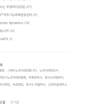
수는 위험하다(5장)
(27)
RT척추기능회복운동센터
(9)
ystem dynamics
(13)
로나19
(12)
ookFit
(1)
ag
평문,
그래서노르딕워킹합니다,
노르딕워킹강사,
국걷기노르딕워킹협회,
박평문박사,
장수는위험하다,
르딕워킹,
바로워킹,
장수는 위험하다,
건강마을제작소,
근글
인기글