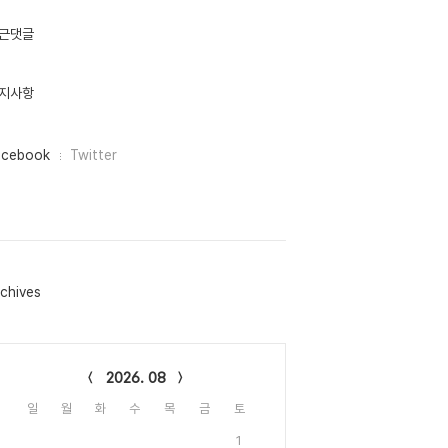
근댓글
지사항
acebook
Twitter
chives
lendar
2026. 08
일
월
화
수
목
금
토
1