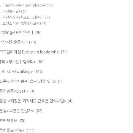
마을걷기운동지도자 양성교육
(14)
주민보건교육
(5)
주민건강증진 프로그램운영
(22)
보건소직원 역량강화교육
(13)
arthing산림치유센터
(38)
리업재활운동센터
(78)
고그램리더십 Egogram leadership
(72)
번책 <장수는위험하다>
(16)
번책 <바로walking>
(142)
필중<걷기!사람-마을-건강을 잇다>
(1)
동집필중<Livet>
(0)
필중 <직장은 퇴직해도 근육은 현역처럼>
(4)
필중<속깊은 한글자>
(32)
론매체홍보
(33)
루한줄로 책쓰기
(141)