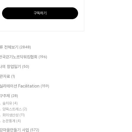
구독하기
류 전체보기
(2848)
한국걷기노르딕워킹협회
(196)
나의 창업일기
(50)
관자료
(1)
실리테이션 Facilitation
(159)
구주제
(28)
숲치유
(4)
양육스트레스
(2)
회의생산성
(11)
논문통계
(4)
강마을만들기 사업
(572)