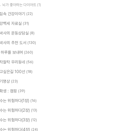
뇌가 좋아하는 다이어트
(1)
림속 건강이야기
(22)
강백세 자료실
(31)
박사의 운동상담실
(8)
박사의 추천 도서
(130)
 하루를 보내며
(260)
칵찰칵 우리동네
(56)
고싶은길 100선
(18)
기명상
(23)
확생 : 캠핑
(39)
수는 위험하다(1장)
(16)
수는 위험하다(2장)
(13)
수는 위험하다(3장)
(12)
수는 위험하다(4장)
(24)