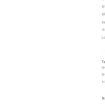
장
S
s
코
L
T
박
한
노
최
최
근