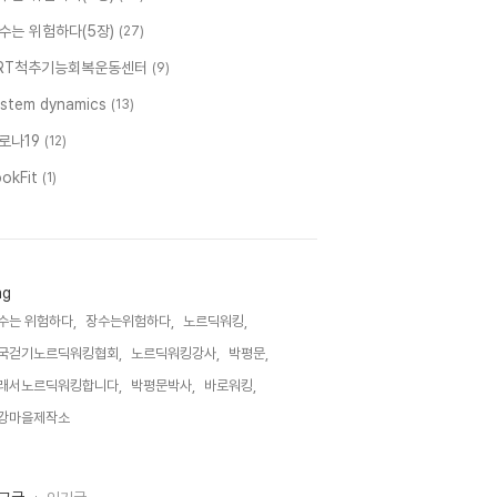
수는 위험하다(5장)
(27)
RT척추기능회복운동센터
(9)
ystem dynamics
(13)
로나19
(12)
ookFit
(1)
ag
수는 위험하다,
장수는위험하다,
노르딕워킹,
국걷기노르딕워킹협회,
노르딕워킹강사,
박평문,
래서노르딕워킹합니다,
박평문박사,
바로워킹,
강마을제작소,