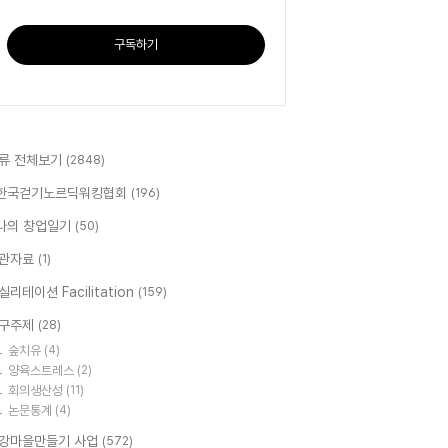
구독하기
류 전체보기
(2848)
한국걷기노르딕워킹협회
(196)
나의 창업일기
(50)
관자료
(1)
실리테이션 Facilitation
(159)
구주제
(28)
숲치유
(4)
양육스트레스
(2)
회의생산성
(11)
논문통계
(4)
강마을만들기 사업
(572)