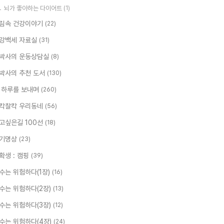
뇌가 좋아하는 다이어트
(1)
림속 건강이야기
(22)
강백세 자료실
(31)
박사의 운동상담실
(8)
박사의 추천 도서
(130)
 하루를 보내며
(260)
칵찰칵 우리동네
(56)
고싶은길 100선
(18)
기명상
(23)
확생 : 캠핑
(39)
수는 위험하다(1장)
(16)
수는 위험하다(2장)
(13)
수는 위험하다(3장)
(12)
수는 위험하다(4장)
(24)