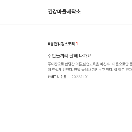
건강마을제작소
웅천워킹스토리
1
주민들끼리 잘해 나가요
주야간으로 한달간 이론,실습교육을 마친후.. 마음으로만 
해 드릴게 없었다. 한발 물러나 지켜보고 있다. 잘 하고 있다
리 화이팅♡
카테고리 없음
2022.11.01