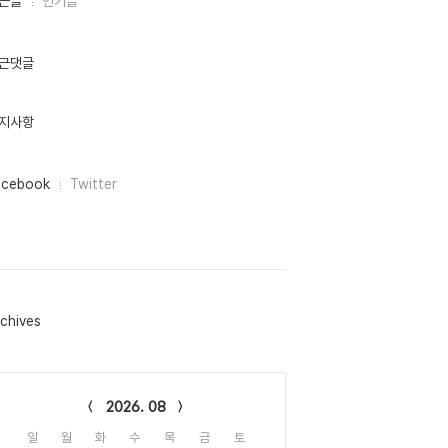
근글
인기글
근댓글
지사항
acebook
Twitter
chives
lendar
2026. 08
일
월
화
수
목
금
토