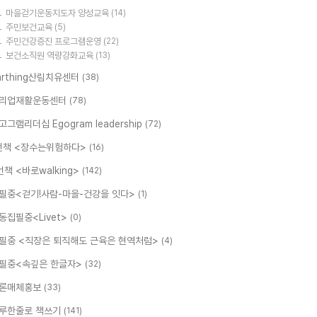
마을걷기운동지도자 양성교육
(14)
주민보건교육
(5)
주민건강증진 프로그램운영
(22)
보건소직원 역량강화교육
(13)
arthing산림치유센터
(38)
리업재활운동센터
(78)
고그램리더십 Egogram leadership
(72)
번책 <장수는위험하다>
(16)
번책 <바로walking>
(142)
필중<걷기!사람-마을-건강을 잇다>
(1)
동집필중<Livet>
(0)
필중 <직장은 퇴직해도 근육은 현역처럼>
(4)
필중<속깊은 한글자>
(32)
론매체홍보
(33)
루한줄로 책쓰기
(141)