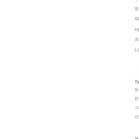
장
S
s
코
L
T
장
한
그
건
최