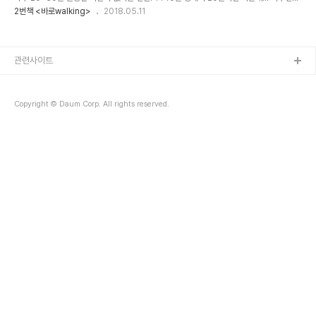
어쩔 수 없이 평생토록 중력과 맞서 싸워야 한다. 중력에게 손 들고 항복하는 순간. 그 순간이
2번책 <바로walking>
2018.05.11
삶의 질을 포기..
관련사이트
Copyright © Daum Corp. All rights reserved.