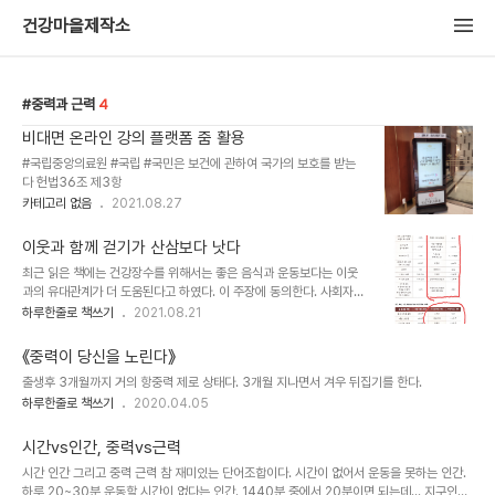
건강마을제작소
중력과 근력
4
비대면 온라인 강의 플랫폼 줌 활용
#국립중앙의료원 #국립 #국민은 보건에 관하여 국가의 보호를 받는
다 헌법36조 제3항
카테고리 없음
2021.08.27
이웃과 함께 걷기가 산삼보다 낫다
최근 읽은 책에는 건강장수를 위해서는 좋은 음식과 운동보다는 이웃
과의 유대관계가 더 도움된다고 하였다. 이 주장에 동의한다. 사회자
본, 문화자본이 새로운 건강결정요인으로 부각되고 있다는 연구논문
하루한줄로 책쓰기
2021.08.21
들을 많이 접했다. 그럼에도 불구하고...나는 "9988을 위해서 절대적
으로 필요한 것이 운동이다"고 주장한다. 그 이유는 무엇일까? 이웃을
《중력이 당신을 노린다》
포함한 사회적 관계로부터 안전하게 보호받고 있으며 내가 위험에 쳐
출생후 3개월까지 거의 항중력 제로 상태다. 3개월 지나면서 겨우 뒤집기를 한다.
했을 때 나를 도와줄 사람이 있다고 믿는 도시안전수준은 이웃과 함께
하루한줄로 책쓰기
2020.04.05
하는 공동체 활동에서 얻을 수 있다. 지금 공공보건의료체계에서 우리
가 추구하는 커뮤니티케어의 출발점은 바로 이것이기에 서로간의 만
남이 전제되어야 한다. 이 모든것은 얼굴보는 관계에서 시작된다. 온라
시간vs인간, 중력vs근력
인보다는 오프라인에서의 만남을 말한다. 그래서 거동..
시간 인간 그리고 중력 근력 참 재미있는 단어조합이다. 시간이 없어서 운동을 못하는 인간.
하루 20~30분 운동할 시간이 없다는 인간. 1440분 중에서 20분이면 되는데... 지구인은