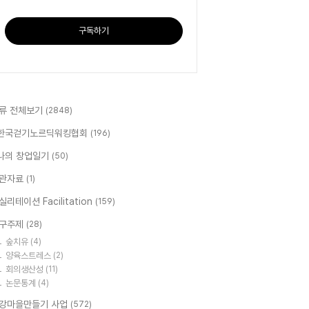
구독하기
류 전체보기
(2848)
한국걷기노르딕워킹협회
(196)
나의 창업일기
(50)
관자료
(1)
실리테이션 Facilitation
(159)
구주제
(28)
숲치유
(4)
양육스트레스
(2)
회의생산성
(11)
논문통계
(4)
강마을만들기 사업
(572)