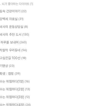
뇌가 좋아하는 다이어트
(1)
림속 건강이야기
(22)
강백세 자료실
(31)
박사의 운동상담실
(8)
박사의 추천 도서
(130)
 하루를 보내며
(260)
칵찰칵 우리동네
(56)
고싶은길 100선
(18)
기명상
(23)
확생 : 캠핑
(39)
수는 위험하다(1장)
(16)
수는 위험하다(2장)
(13)
수는 위험하다(3장)
(12)
수는 위험하다(4장)
(24)