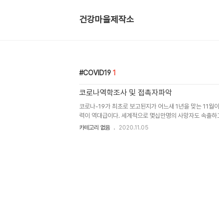
건강마을제작소
COVID19
1
코로나역학조사 및 접촉자파악
코로나-19가 최초로 보고된지가 어느새 1년을 맞는 11월
력이 역대급이다. 세계적으로 몇십만명의 사망자도 속출하고
열중하지만 오리무중이다. 사전예방과 확진자 발생시 최단
카테고리 없음
2020.11.05
단하는 것이 최선책이다. 그래서 동선파악과 접촉자 확인을
cctv는 유용한 도구다. 장소를 특정하고 사람을 특정하고
추가감염을 차단하는 3요소인 시공인(시간,공간,사람)에 
다. 확보된 정보를 바탕으로 검사대상자를 찾아내고 연락해
를 받도록 해야 한다. 바로 이것이 보건소 코로나대응팀이
이론과 현장은 다르다..