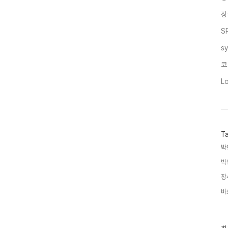
장
S
s
코
L
T
박
박
장
바
최