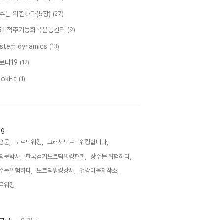
수는 위험하다(5장)
(27)
RT척추기능회복운동센터
(9)
ystem dynamics
(13)
로나19
(12)
ookFit
(1)
ag
평문,
노르딕워킹,
그래서노르딕워킹합니다,
평문박사,
한국걷기노르딕워킹협회,
장수는 위험하다,
수는위험하다,
노르딕워킹강사,
건강마을제작소,
로워킹,