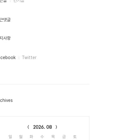
근글
인기글
근댓글
지사항
acebook
Twitter
chives
lendar
2026. 08
일
월
화
수
목
금
토