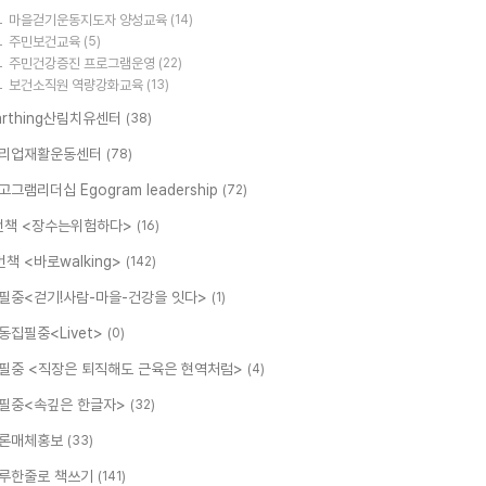
마을걷기운동지도자 양성교육
(14)
주민보건교육
(5)
주민건강증진 프로그램운영
(22)
보건소직원 역량강화교육
(13)
arthing산림치유센터
(38)
리업재활운동센터
(78)
고그램리더십 Egogram leadership
(72)
번책 <장수는위험하다>
(16)
번책 <바로walking>
(142)
필중<걷기!사람-마을-건강을 잇다>
(1)
동집필중<Livet>
(0)
필중 <직장은 퇴직해도 근육은 현역처럼>
(4)
필중<속깊은 한글자>
(32)
론매체홍보
(33)
루한줄로 책쓰기
(141)