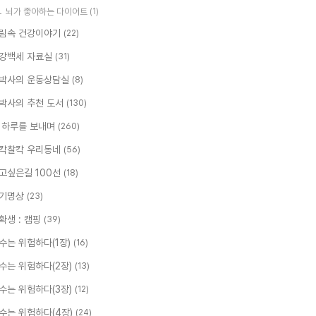
뇌가 좋아하는 다이어트
(1)
림속 건강이야기
(22)
강백세 자료실
(31)
박사의 운동상담실
(8)
박사의 추천 도서
(130)
 하루를 보내며
(260)
칵찰칵 우리동네
(56)
고싶은길 100선
(18)
기명상
(23)
확생 : 캠핑
(39)
수는 위험하다(1장)
(16)
수는 위험하다(2장)
(13)
수는 위험하다(3장)
(12)
수는 위험하다(4장)
(24)