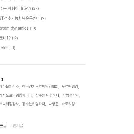
수는 위험하다(5장)
(27)
RT척추기능회복운동센터
(9)
ystem dynamics
(13)
로나19
(12)
ookFit
(1)
ag
강마을제작소,
한국걷기노르딕워킹협회,
노르딕워킹,
래서노르딕워킹합니다,
장수는 위험하다,
박평문박사,
르딕워킹강사,
장수는위험하다,
박평문,
바로워킹,
근글
인기글