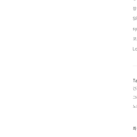
장
S
s
코
L
T
건
그
노
최
최
근