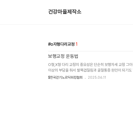
건강마을제작소
o자형다리교정
1
보행교정 운동법
O형,X형 다리 교정의 중요성은 단순히 보행자세 교정 그
이상의 부담을 줘서 발묙겹질림과 골절통증 원인이 되기도 
스포츠꿈나무에게는 달리기 속도를 빠르게 하는데도 효과적인
$한국걷기노르딕워킹협회
2025.06.11
구로는 폼롤러와 탄성밴드가 좋습니다.2) 발목 관절싀 가
런지4) 불안정한 트램블린 위에서 발목에 루프밴드를 걸어서
이나 런지스텝으로 보행연습6) 우드블럭 걷기7) 폴 레일을 