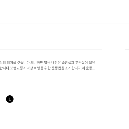
이상의 의미를 갖습니다.왜냐하면 발목 내전은 슬괸절과 고관절에 필요
합니다.보행교정과 낙상 예방을 위한 운동법을 소개합니다.이 운동은
 트레이닝입니다.1) 장단지 근육과 내전근의 근막이완. 운동 소도
동범위를 넓히는 스트레칭3) 발목에 루프밴드를 걸어서 제자리 크로스
 제자리 크로스런지5) 적절한 보간(약 10cm)을 유지한채 큰걸음
활용해서 보폭 10cm 더 길게 걷는 연습위..
1