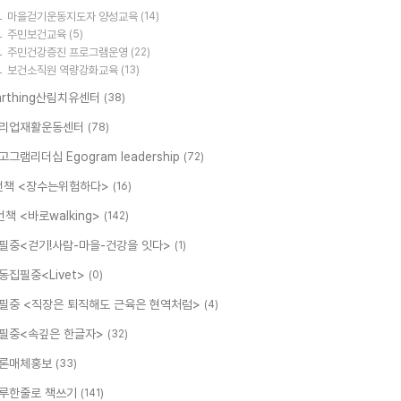
마을걷기운동지도자 양성교육
(14)
주민보건교육
(5)
주민건강증진 프로그램운영
(22)
보건소직원 역량강화교육
(13)
arthing산림치유센터
(38)
리업재활운동센터
(78)
고그램리더십 Egogram leadership
(72)
번책 <장수는위험하다>
(16)
번책 <바로walking>
(142)
필중<걷기!사람-마을-건강을 잇다>
(1)
동집필중<Livet>
(0)
필중 <직장은 퇴직해도 근육은 현역처럼>
(4)
필중<속깊은 한글자>
(32)
론매체홍보
(33)
루한줄로 책쓰기
(141)