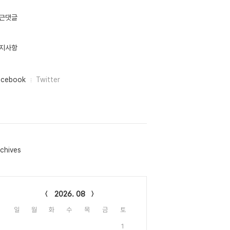
근댓글
지사항
acebook
Twitter
chives
lendar
2026. 08
일
월
화
수
목
금
토
1