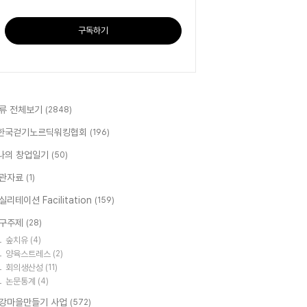
구독하기
류 전체보기
(2848)
한국걷기노르딕워킹협회
(196)
나의 창업일기
(50)
관자료
(1)
실리테이션 Facilitation
(159)
구주제
(28)
숲치유
(4)
양육스트레스
(2)
회의생산성
(11)
논문통계
(4)
강마을만들기 사업
(572)