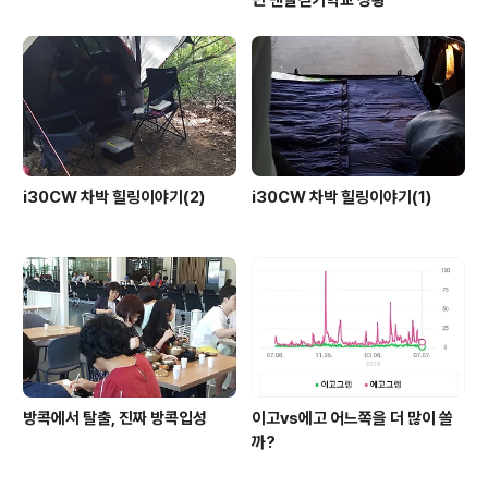
i30CW 차박 힐링이야기(2)
i30CW 차박 힐링이야기(1)
방콕에서 탈출, 진짜 방콕입성
이고vs에고 어느쪽을 더 많이 쓸
까?