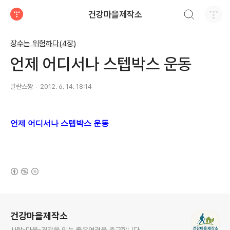
검색하기
건강마을제작소
티스토리
장수는 위험하다(4장)
언제 어디서나 스텝박스 운동
발란스짱
2012. 6. 14. 18:14
언제 어디서나 스텝박스 운동
(새창열림)
로그 정보
건강마을제작소