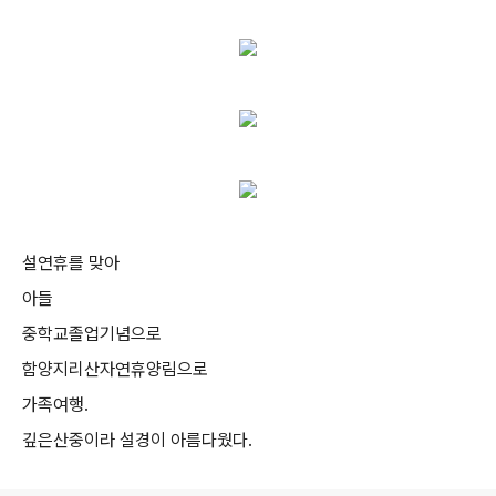
설연휴를 맞아
아들
중학교졸업기념으로
함양지리산자연휴양림으로
가족여행.
깊은산중이라 설경이 아름다웠다.
로그 정보