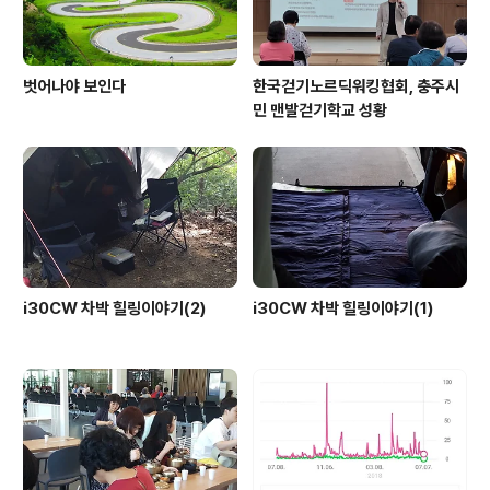
벗어나야 보인다
한국걷기노르딕워킹협회, 충주시
민 맨발걷기학교 성황
i30CW 차박 힐링이야기(2)
i30CW 차박 힐링이야기(1)