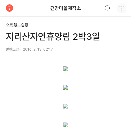
검색하기
건강마을제작소
티스토리
소확생 : 캠핑
지리산자연휴양림 2박3일
발란스짱
2016. 2. 13. 02:17