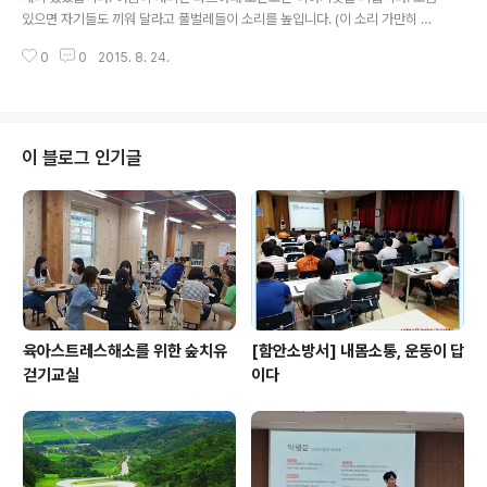
있으면 자기들도 끼워 달라고 풀벌레들이 소리를 높입니다. (이 소리 가만히 듣
고 있으면 제대로 힐링 됩니다) 밤새 자는 동안 텐트안으로 솔향이 가득 들어 옵
0
0
2015. 8. 24.
니다. 아침에는 산새소리에 잠을 깹니다. 아점..
이 블로그 인기글
육아스트레스해소를 위한 숲치유
[함안소방서] 내몸소통, 운동이 답
걷기교실
이다