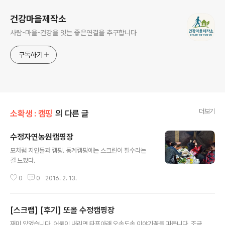
건강마을제작소
사람-마을-건강을 잇는 좋은연결을 추구합니다
구독하기
더보기
소확생 : 캠핑
의 다른 글
수정자연농원캠핑장
글 내용
모처럼 지인들과 캠핑. 동계캠핑에는 스크린이 필수라는
걸 느꼈다.
0
0
2016. 2. 13.
[스크랩] [후기] 또올 수정캠핑장
글 내용
재미 있었습니다. 어둠이 내리면 타프아래 오손도손 이야기꽃을 피웁니다. 조금