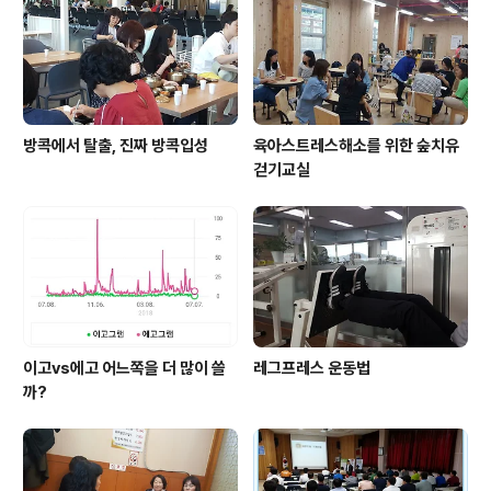
방콕에서 탈출, 진짜 방콕입성
육아스트레스해소를 위한 숲치유
걷기교실
이고vs에고 어느쪽을 더 많이 쓸
레그프레스 운동법
까?