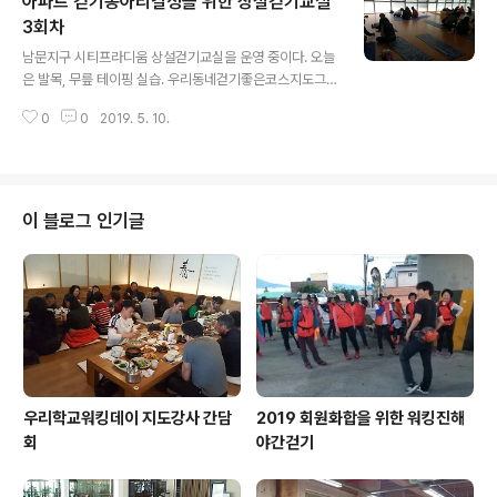
아파트 걷기동아리결성을 위한 상설걷기교실
3회차
글 내용
남문지구 시티프라디움 상설걷기교실을 운영 중이다. 오늘
은 발목, 무릎 테이핑 실습. 우리동네걷기좋은코스지도그
리고 발표하기를 했다. 오늘 돗트보팅에서 표를 가장 많이
0
0
2019. 5. 10.
얻은 코스는 원하는대로팀의 &quot;자연과 역사의 길&q
uot;이다. 2주후 이 길을 걷고 도시락 점심먹고 걷기..
이 블로그 인기글
우리학교워킹데이 지도강사 간담
2019 회원화합을 위한 워킹진해
회
야간걷기