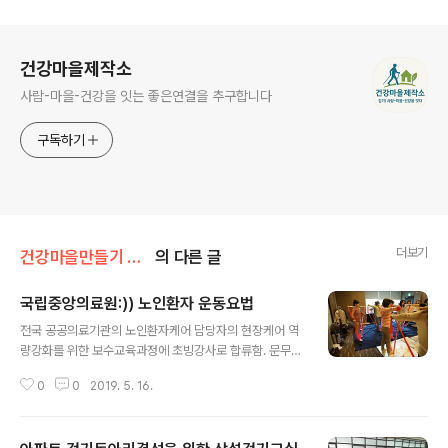
로그 정보
건강마을제작소
사람-마을-건강을 잇는 좋은연결을 추구합니다
구독하기
더보기
건강마을만들기 사업
의 다른 글
국립중앙의료원:)) 노인환자 운동요법
글 내용
전국 공공의료기관의 노인환자케어 담당자의 현장케어 역
량강화를 위한 보수교육과정에 초빙강사로 합류함. 문무를
겸비한 (ㅋㅋㅋ) 최고의 운동처방사 박박사의 강의타임^~
0
0
2019. 5. 16.
^ 또한 최고최고~ 이렇게 또 귀한 인연의 줄을 한가닥 엮었
다. 추천 해 주신 분 의뢰 해 주신 분 함께 해 주신 분 ..