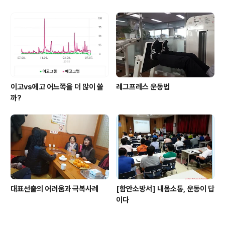
이고vs에고 어느쪽을 더 많이 쓸
레그프레스 운동법
까?
대표선출의 어려움과 극복사례
[함안소방서] 내몸소통, 운동이 답
이다