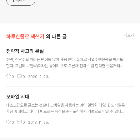
구독하기
더보기
하루한줄로 책쓰기
의 다른 글
전략적 사고의 본질
글 내용
전략, 전략수립 이라는 단어를 많이 사용 한다. 실제로 사업수행전략을 짜기도
한다. 그런데...{전략}이라는 용어의 뜻도 모른채 전략 수립 한다면 웃음거리가
될 것이다. 전략: 어려운 상황을 단순하게 정리하고 누구나 효과적인 대책을 실
0
0
2020. 2. 23.
천할 수 있게 만드는 것이다. 우리의 각종 전략은 본질에 충실하는가?
모바일 시대
글 내용
데스크탑으로 글쓰는 것보다 모바일을 사용하는 것이 일반화 되었다. 모바일은
항상 휴대하고 다니니 떠오르는 생각을 순간포착해서 기록으로 남길 수 있다는
게 장점이다.
0
0
2019. 11. 26.