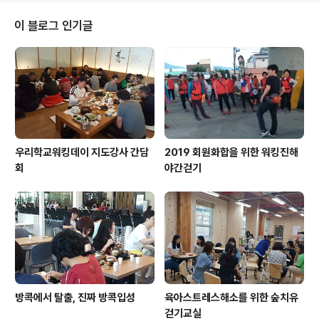
이 블로그 인기글
우리학교워킹데이 지도강사 간담
2019 회원화합을 위한 워킹진해
회
야간걷기
방콕에서 탈출, 진짜 방콕입성
육아스트레스해소를 위한 숲치유
걷기교실