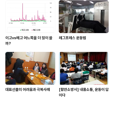
이고vs에고 어느쪽을 더 많이 쓸
레그프레스 운동법
까?
대표선출의 어려움과 극복사례
[함안소방서] 내몸소통, 운동이 답
이다