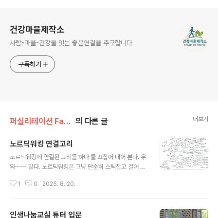
로그 정보
건강마을제작소
사람-마을-건강을 잇는 좋은연결을 추구합니다
구독하기
더보기
퍼실리테이션 Facilitation
의 다른 글
노르딕워킹 연결고리
글 내용
노르딕워킹에 연결된 고리를 하나 둘 끄집어 내어 본다. 우
와~~~ 많다. 노르딕워킹은 그냥 단순히 스틱잡고 걸어 다
니는게 아니다.노르딕워킹을 제대로 하기 위해서는 이들
1
0
2025. 8. 20.
요인간의 관계에 대해 잘 알아야 한다. 그래야만 마스타가
될수 있다.#2급지도자 자격취득교육#초보자,중급자 스킬
업교육# 원데이클래스 # 주말트레킹문의한국걷기노르딕
인생나눔교실 튜터 입문
워킹협회 010-4551-1639