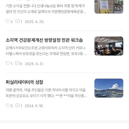
글 내용
기쁜 소식을 전합니다.인생나눔교실 튜터 최종 합격!제가
얼마 전 지인의 소개로 알게되어 지원했던문화체육관광부
와 한국문화예술위원회가 주관하는 '인생나눔교실 튜터'에
2
1
2025. 4. 25.
최종 합격했다는 연락을 받았습니다.‘인생나눔교실’은 인
생의 경험과 지혜를 나누는참 따뜻한 사회적 멘토링 프로
그램입니다.저 또한 한 사람의 인생 선배로서누군가에게
소지역 건강문제개선 방향설정 민관 워크숍
작은 울림이 되는 존재가 되고 싶어조심스럽게 도전했던
글 내용
여정이었습니다.삶의 경험을 나누고, 마음을 잇는**‘인생
김해시서부보건소주관.고령사회에서 소지역 단위 커뮤니
나눔교실 튜터’**로 함께 하게 되었습니다.교육자로서, 그
티헬스케어 방향성을 찾는다는 주제로 한림면, 장유3동 행
리고 인생의 동반자로서누군가의 이야기를 경청하고,저의
정복지센터 복지팀장, 건강위원, 코디네이터가 함께 모였
작은 경험과 마음을 나누고자조심스럽게 도전했던 이 길—
1
0
2025. 4. 21.
습니다.우리 마을의 건강문제를 객관적 건강지표를 통해서
그 여정의 첫 관문을 기쁘게 통과했습니다.함께 웃고, 함께
확인하고 개선을 위해서 누구랑 무엇을 하면 좋을지 머리
고민하며,함께 성장하는 시간을 만들어 가겠습니다.이 길
를 맞대었습니다.소지역의 통합돌봄사업을 실행하는 액션
을 ..
퍼실리테이터의 성찰
그룹맴버들이라 계획안이 실제 행동으로 이어질 가능성이
글 내용
매우 높다는 기대를 안고 마무리 했습니다. 조만간 마을단
여름 끝자락, 마을 주민들은 이른 저녁식사를 마치고 마을
위 팔로우워크숍이 진행될 예정입니다. 이런 일에 관심있
회관에 삼삼오오 모이기 시작 했다. **면 **마을 주민총회
거나 워크숍진행을 배우고 싶은 분은 연락주세요.
가 시작되었다. 국비지원사업.'. (자그마치 5억원)에 도전을
2
1
2024. 9. 18.
하느냐 마느냐? 도전한다면 사업선정은 뭘로 할건지? 마을
주민의 전체 합의를 이끌어 내는 워크숍이 시작되었다. 시
작이후 2시간 동안 찬반 세력간 의견대립만 하고 감정의
골만 더 깊어지게 되었다. 퍼실리테이터라면 으르렁지대를