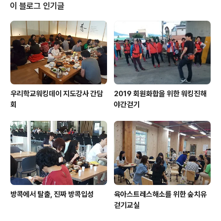
슬기롭게 관리해야 한다. "서로의 의견이 경험으로부터 나
이 블로그 인기글
오는구나"를 깨닫고 한 템포 쉬어가기로 하고 첫날 주민총
회는 인공호흡기만 매달고 철수했다. 논쟁의 핵심은 겉으
로는 {의견} 충돌처럼 보였지만 실제 속을 들여다 보면 {경
험}이 충돌하고 있었다. 과거에도 비슷한 마을만들기사업
에 대해 열의를 갖고 동참했는데 결과..
우리학교워킹데이 지도강사 간담
2019 회원화합을 위한 워킹진해
회
야간걷기
방콕에서 탈출, 진짜 방콕입성
육아스트레스해소를 위한 숲치유
걷기교실