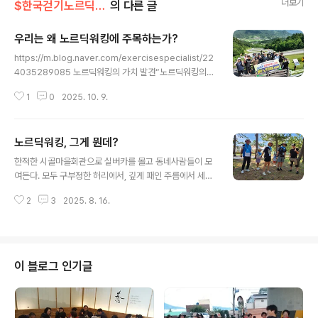
더보기
$한국걷기노르딕워킹협회
의 다른 글
우리는 왜 노르딕워킹에 주목하는가?
글 내용
https://m.blog.naver.com/exercisespecialist/22
4035289085 노르딕워킹의 가치 발견“노르딕워킹의
과학적 근거와 시대별 연구 흐름(1990~2025)”을 중심
1
0
2025. 10. 9.
으로, 최신 메타분석 수치 포함, 검색...blog.naver.com
노르딕워킹, 그게 뭔데?
글 내용
한적한 시골마을회관으로 실버카를 몰고 동네사람들이 모
여든다. 모두 구부정한 허리에서, 깊게 패인 주름에서 세월
과 함께한 노고를 들여다 보게 된다.2시다.얼추 모였다.젊
2
3
2025. 8. 16.
은이라고는 눈에 띄지 않는다.근육이 늘어나고허리가 펴지
고넘어지는 것을 막아주는 효자걸음을 배워보자고 제안드
렸다.노르딕워킹?그게 뭔데?이내 손을 손 사래를 치는 노
인,긴가민가 관심을 보이는 노인,언젠가 TV에서 봤다는 노
인.시골 소지역 건강격차 해소를 위한 프로그램으로는 최
이 블로그 인기글
고다."걸음을 멈추면 모든것이 멈춘다"그래서 노르딕워킹
합니다.한사람의 건강을 돕고마을공동체의 건강을 지원하
고지역사회의 건강을 디자인하며국민의 건강증진을 지향
하는건강마을제작소는한국걷기노르딕워킹협회와 함께 합