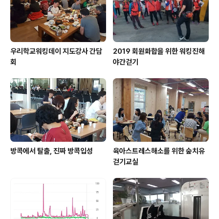
니다.교육문의 010-4551-1639
우리학교워킹데이 지도강사 간담
2019 회원화합을 위한 워킹진해
회
야간걷기
방콕에서 탈출, 진짜 방콕입성
육아스트레스해소를 위한 숲치유
걷기교실