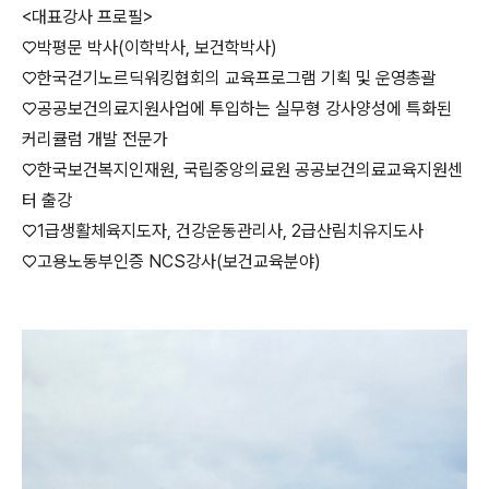
<대표강사 프로필>
♡박평문 박사(이학박사, 보건학박사)
♡한국걷기노르딕워킹협회의 교육프로그램 기획 및 운영총괄
♡공공보건의료지원사업에 투입하는 실무형 강사양성에 특화된
커리큘럼 개발 전문가
♡한국보건복지인재원, 국립중앙의료원 공공보건의료교육지원센
터 출강
♡1급생활체육지도자, 건강운동관리사, 2급산림치유지도사
♡고용노동부인증 NCS강사(보건교육분야)