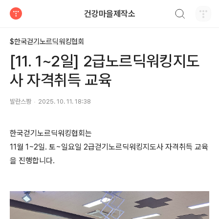
검색하기
건강마을제작소
티스토리
$한국걷기노르딕워킹협회
[11. 1~2일] 2급노르딕워킹지도
사 자격취득 교육
발란스짱
2025. 10. 11. 18:38
한국걷기노르딕워킹협회는
11월 1~2일. 토~일요일 2급걷기노르딕워킹지도사 자격취득 교육
을 진행합니다.