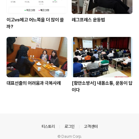
이고vs에고 어느쪽을 더 많이 쓸
레그프레스 운동법
까?
대표선출의 어려움과 극복사례
[함안소방서] 내몸소통, 운동이 답
이다
의안내
티스토리
로그인
고객센터
© Daum Corp.