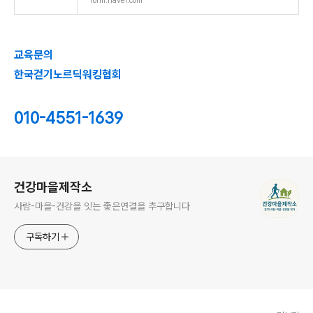
form.naver.com
교육문의
한국걷기노르딕워킹협회
010-4551-1639
로그 정보
건강마을제작소
사람-마을-건강을 잇는 좋은연결을 추구합니다
구독하기