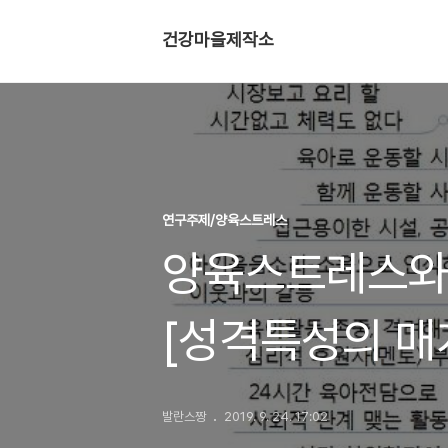
건강마을제작소
연구주제/양육스트레스
양육스트레스와
[성격특성의 매
[보건소직원역량
발란스짱
2019. 9. 24. 17:02