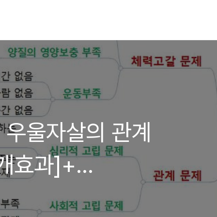
 우울자살의 관계
개효과]+
의 조절효과]