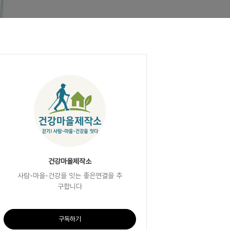
건강마을제작소
사람-마을-건강을 잇는 좋은연결을 추
구합니다
구독하기