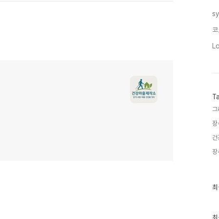
s
코
L
T
그
장
건
장
최
최
근
글
과
인
최