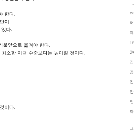
e
 한다.
집단이
허
 있다.
이
1
거울앞으로 옮겨야 한다.
최소한 지금 수준보다는 높아질 것이다.
2
집
공
집
집
언
것이다.
하
그