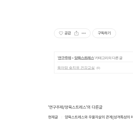
공감
구독하기
'
연구주제
>
양육스트레스
' 카테고리의 다른 글
육아맘 숲치유 건강교실
(0)
'연구주제/양육스트레스'의 다른글
현재글
양육스트레스와 우울자살의 관계[성격특성의 