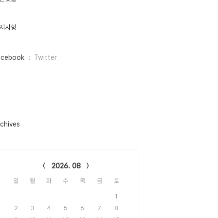
지사항
acebook
Twitter
chives
lendar
2026. 08
일
월
화
수
목
금
토
1
2
3
4
5
6
7
8