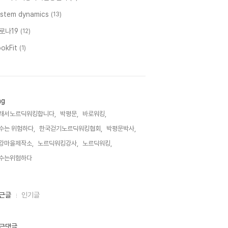
ystem dynamics
(13)
로나19
(12)
ookFit
(1)
ag
래서노르딕워킹합니다,
박평문,
바로워킹,
수는 위험하다,
한국걷기노르딕워킹협회,
박평문박사,
강마을제작소,
노르딕워킹강사,
노르딕워킹,
수는위험하다,
근글
인기글
근댓글