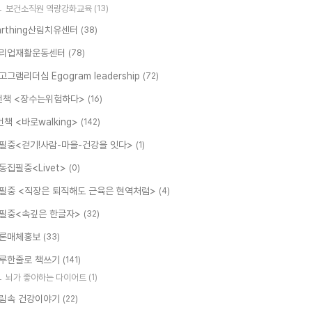
보건소직원 역량강화교육
(13)
arthing산림치유센터
(38)
리업재활운동센터
(78)
고그램리더십 Egogram leadership
(72)
번책 <장수는위험하다>
(16)
번책 <바로walking>
(142)
필중<걷기!사람-마을-건강을 잇다>
(1)
동집필중<Livet>
(0)
필중 <직장은 퇴직해도 근육은 현역처럼>
(4)
필중<속깊은 한글자>
(32)
론매체홍보
(33)
루한줄로 책쓰기
(141)
뇌가 좋아하는 다이어트
(1)
림속 건강이야기
(22)