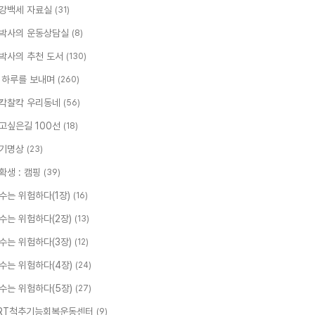
강백세 자료실
(31)
박사의 운동상담실
(8)
박사의 추천 도서
(130)
 하루를 보내며
(260)
칵찰칵 우리동네
(56)
고싶은길 100선
(18)
기명상
(23)
확생 : 캠핑
(39)
수는 위험하다(1장)
(16)
수는 위험하다(2장)
(13)
수는 위험하다(3장)
(12)
수는 위험하다(4장)
(24)
수는 위험하다(5장)
(27)
RT척추기능회복운동센터
(9)