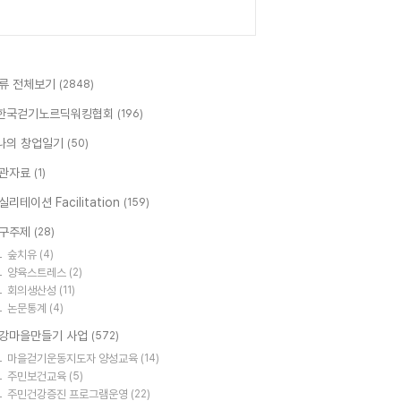
류 전체보기
(2848)
한국걷기노르딕워킹협회
(196)
나의 창업일기
(50)
관자료
(1)
실리테이션 Facilitation
(159)
구주제
(28)
숲치유
(4)
양육스트레스
(2)
회의생산성
(11)
논문통계
(4)
강마을만들기 사업
(572)
마을걷기운동지도자 양성교육
(14)
주민보건교육
(5)
주민건강증진 프로그램운영
(22)