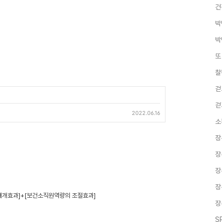
건
박
박
또
찰
걷
걷
2022.06.16
소
장
장
장
장
매개효과]+[보건소직원역량의 조절효과]
장
S