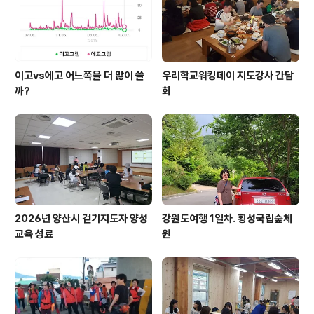
이고vs에고 어느쪽을 더 많이 쓸
우리학교워킹데이 지도강사 간담
까?
회
2026년 양산시 걷기지도자 양성
강원도여행 1일차. 횡성국립숲체
교육 성료
원