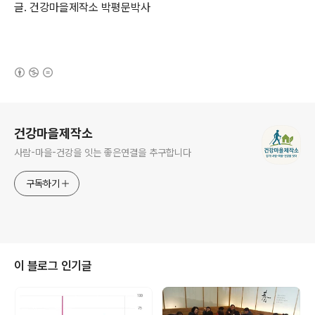
글. 건강마을제작소 박평문박사
(새창열림)
로그 정보
건강마을제작소
사람-마을-건강을 잇는 좋은연결을 추구합니다
구독하기
이 블로그 인기글