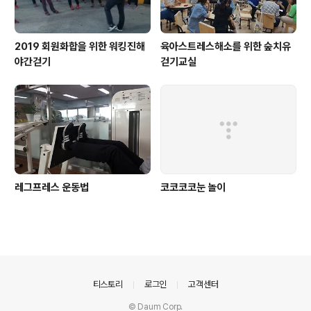
2019 회원화합을 위한 워킹진해
육아스트레스해소를 위한 숲치유
야간걷기
걷기교실
레그프레스 운동법
코코코코눈 놀이
의안내
티스토리
로그인
고객센터
© Daum Corp.