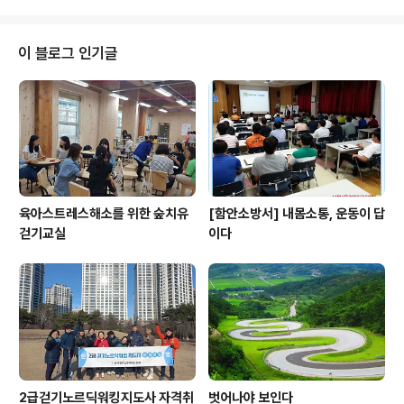
보다 11%나 낮은 29.4%에 머물렀다. 걷기의 메카 도시라고 자부해 왔건만 실
상을 들킨 모양새다. 원주시가 걷기 문화 확산에 부단히 노력해왔다는 점에서
더욱 그렇다. 대표적인 곳이 66억 원을 들여 만든 치악산둘레길이다. 치악산둘
이 블로그 인기글
레길은 이제 다른 지역에서 찾는 명소로 발돋움하고 있다. 30개 코스 400㎞
를 개설하는 원주..
육아스트레스해소를 위한 숲치유
[함안소방서] 내몸소통, 운동이 답
걷기교실
이다
2급걷기노르딕워킹지도사 자격취
벗어나야 보인다