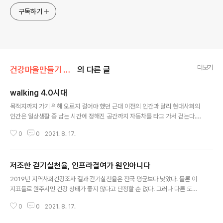
구독하기
더보기
건강마을만들기 사업/마을걷기운동지도자 양성교육
의 다른 글
walking 4.0시대
글 내용
목적지까지 가기 위해 오로지 걸어야 했던 근대 이전의 인간과 달리 현대사회의
인간은 일상생활 중 남는 시간에 정해진 공간까지 자동차를 타고 가서 걷는다.
선택이 가능한 항목으로 입지가 좁아져 버린 걷기는 여가 산업에 흡수됐다. 체
0
0
2021. 8. 17.
육관, 헬스장, 쇼핑몰 등 레베카 솔닛(Rebecca Solnit)이 말했던 ‘보호구역’에
서 걷는 일은 소비를 위한 수단이 되었다. 자동차 중심으로 이루어진 도시 공간
에서 각종 사회문제가 야기되면서 이에 대한성찰과 자성이 공감을 얻기 시작했
저조한 걷기실천율, 인프라결여가 원인아니다
다. 1960년대부터 유럽과 미국을 중심으로 보행환경 중심의 도시계획이 논의
글 내용
되기 시작했다. 국내에서는 근대화와 도시화를 급격하게 겪으면서 자동차중심
2019년 지역사회건강조사 결과 걷기실천율은 전국 평균보다 낮았다. 물론 이
사회로 진입하게 되었고, 1990년대에 들어서면서‘보행권’을 시작으로 사회운
지표들로 원주시민 건강 상태가 좋지 않다고 단정할 순 없다. 그러나 다른 도시
동이 벌어지면서 주목..
와 비교는 가능하다. 주요 지표가 전국 평균보다 안 좋게 나왔다는 건 문제가 있
0
0
2021. 8. 17.
다. 원주시가 대한민국 대표 건강도시를 표방하고 있어서다. 최소한 지표가 중
간은 했어야 체면이 선다. 특히 원주시 걷기 실천율은 아쉬움이 크다. 전국 평균