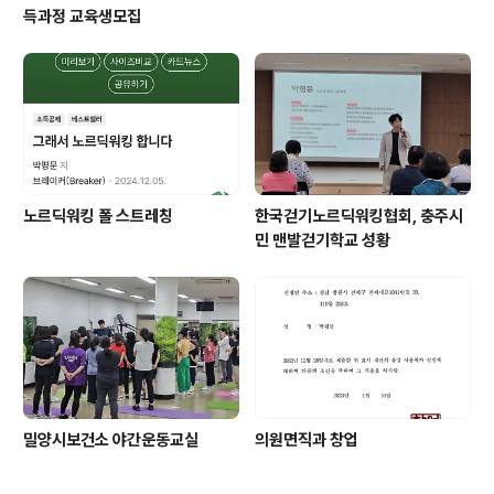
득과정 교육생모집
노르딕워킹 폴 스트레칭
한국걷기노르딕워킹협회, 충주시
민 맨발걷기학교 성황
밀양시보건소 야간운동교실
의원면직과 창업