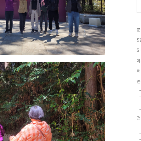
분
$
$
이
퍼
연
건