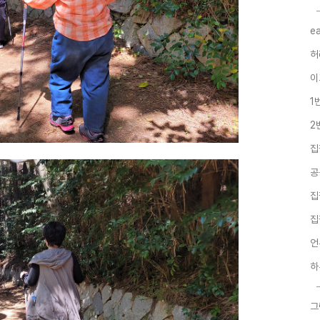
e
허
이
1
2
집
공
집
집
언
하
그