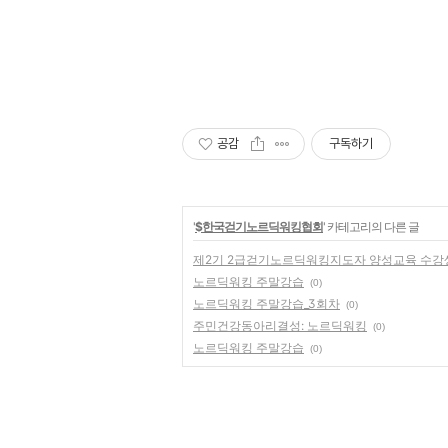
공감
구독하기
'
$한국걷기노르딕워킹협회
' 카테고리의 다른 글
제2기 2급걷기노르딕워킹지도자 양성교육 수
노르딕워킹 주말강습
(0)
노르딕워킹 주말강습_3회차
(0)
주민건강동아리결성: 노르딕워킹
(0)
노르딕워킹 주말강습
(0)