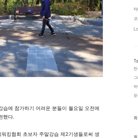
s
코
L
T
한
그
박
장
강습에 참가하기 어려운 분들이 월요일 오전에
련했다.
최
최
근
글
과
딕워킹협회 초보자 주말강습 제2기생들로써 생
인
최