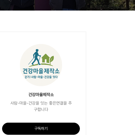
건강마을제작소
사람-마을-건강을 잇는 좋은연결을 추
구합니다
구독하기