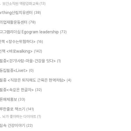
보건소직원 역량강화교육
(13)
arthing산림치유센터
(38)
리업재활운동센터
(78)
고그램리더십 Egogram leadership
(72)
번책 <장수는위험하다>
(16)
번책 <바로walking>
(142)
필중<걷기!사람-마을-건강을 잇다>
(1)
동집필중<Livet>
(0)
필중 <직장은 퇴직해도 근육은 현역처럼>
(4)
필중<속깊은 한글자>
(32)
론매체홍보
(33)
루한줄로 책쓰기
(141)
뇌가 좋아하는 다이어트
(1)
림속 건강이야기
(22)