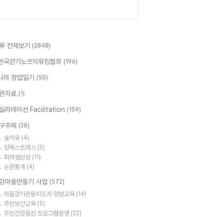
류 전체보기
(2848)
한국걷기노르딕워킹협회
(196)
나의 창업일기
(50)
관자료
(1)
실리테이션 Facilitation
(159)
구주제
(28)
숲치유
(4)
양육스트레스
(2)
회의생산성
(11)
논문통계
(4)
강마을만들기 사업
(572)
마을걷기운동지도자 양성교육
(14)
주민보건교육
(5)
주민건강증진 프로그램운영
(22)