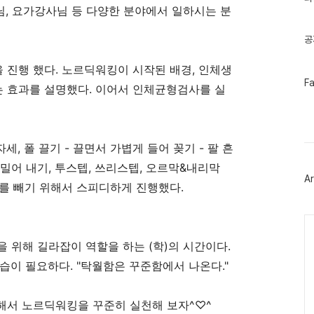
기
, 요가강사님 등 다양한 분야에서 일하시는 분
글
공
진행 했다. 노르딕워킹이 시작된 배경, 인체생
페
F
 효과를 설명했다. 이어서 인체균형검사를 실
이
스
북
트
위
, 폴 끌기 - 끌면서 가볍게 들어 꽂기 - 팔 흔
터
플
 밀어 내기, 투스텝, 쓰리스텝, 오르막&내리막
러
Ar
그
를 빼기 위해서 스피디하게 진행했다.
인
Ca
 위해 길라잡이 역할을 하는 (학)의 시간이다.
습이 필요하다. "탁월함은 꾸준함에서 나온다."
해서 노르딕워킹을 꾸준히 실천해 보자^♡^