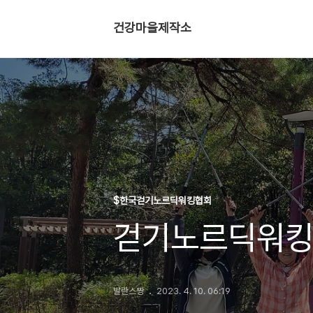
건강마을제작소
$한국걷기노르딕워킹협회
걷기노르딕워킹
발란스짱
2023. 4. 10. 06:19