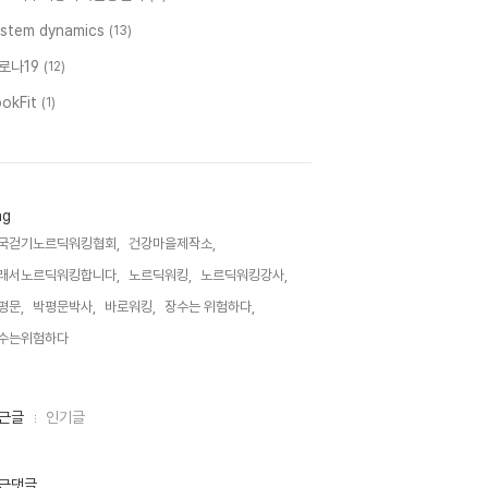
ystem dynamics
(13)
로나19
(12)
ookFit
(1)
ag
국걷기노르딕워킹협회,
건강마을제작소,
래서노르딕워킹합니다,
노르딕워킹,
노르딕워킹강사,
평문,
박평문박사,
바로워킹,
장수는 위험하다,
수는위험하다,
근글
인기글
근댓글