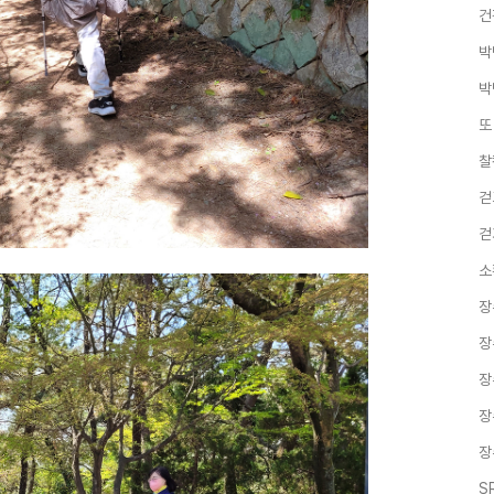
건
박
박
또
찰
걷
걷
소
장
장
장
장
장
S