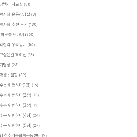
강백세 자료실
(31)
박사의 운동상담실
(8)
박사의 추천 도서
(130)
 하루를 보내며
(260)
칵찰칵 우리동네
(56)
고싶은길 100선
(18)
기명상
(23)
확생 : 캠핑
(39)
수는 위험하다(1장)
(16)
수는 위험하다(2장)
(13)
수는 위험하다(3장)
(12)
수는 위험하다(4장)
(24)
수는 위험하다(5장)
(27)
RT척추기능회복운동센터
(9)