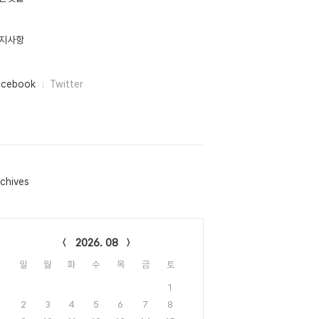
지사항
acebook
Twitter
chives
lendar
2026. 08
일
월
화
수
목
금
토
1
2
3
4
5
6
7
8