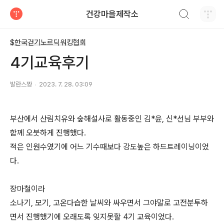
검색하기
건강마을제작소
티스토리
$한국걷기노르딕워킹협회
4기교육후기
발란스짱
2023. 7. 28. 03:09
부산에서 산림치유와 숲해설사로 활동중인 김*윤, 신*선님 부부와
함께 오붓하게 진행했다.
적은 인원수였기에 어느 기수때보다 강도높은 하드트레이닝이었
다.
장마철이라
소나기, 모기, 고온다습한 날씨와 싸우면서 그야말로 고전분투하
면서 진행했기에 오래도록 잊지못할 4기 교육이었다.