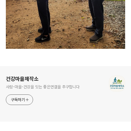
로그 정보
건강마을제작소
사람-마을-건강을 잇는 좋은연결을 추구합니다
구독하기