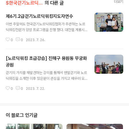
더보기
$한국걷기노르딕워킹협회
의 다른 글
제6기.2급걷기노르딕워킹지도자연수
글 내용
이번 주말에도 한국걷기노르딕워킹협회가 주관하는 노르
딕워킹전문가 양성 프로그램을 진행 했다. 대전옆 계룡시
에서 참가하신 분들이다. 이번 연수는 아들도 보조강사로
0
0
2023. 7. 26.
참가했다
[노르딕워킹 초급강습] 진해구 용원동 무궁화
공원
글 내용
걷기의 가치를 재발견하는 강의를 통해서 맨발걷기와 노르
딕워킹을 소개한 이후 많은분이 관심을 가지고 배우러 오
고 있다. 운동처방 박사학위를 취득후 25년을 운동전문가
0
0
2023. 7. 22.
로 활동하고 있다. 나의 커리어와 전문성을 기반으로 남녀
노소 모두를 위한 최고의 운동을 꼽으라고 한다면... 그 어
떤 운동보다 노르딕워킹을 추천한다. 근육과 관절, 자세 등
모든 면에서 최고다. 가장 빠른 교육 일정은 8/26~27. 포
항시로 간다. 배우고 싶은 분은 참가신청서 작성 하셔서 제
이 블로그 인기글
출해 주세요 [제6기] 2급 걷기노르딕워킹지도사 자격연수
참가신청서 : https://naver.me/xM8g3617 폼