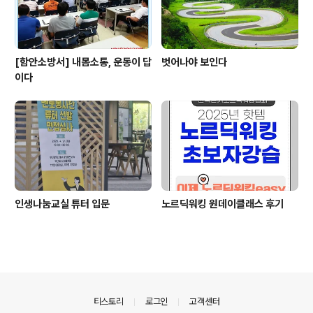
[함안소방서] 내몸소통, 운동이 답
벗어나야 보인다
이다
인생나눔교실 튜터 입문
노르딕워킹 원데이클래스 후기
의안내
티스토리
로그인
고객센터