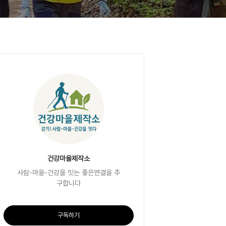
건강마을제작소
사람-마을-건강을 잇는 좋은연결을 추
구합니다
구독하기