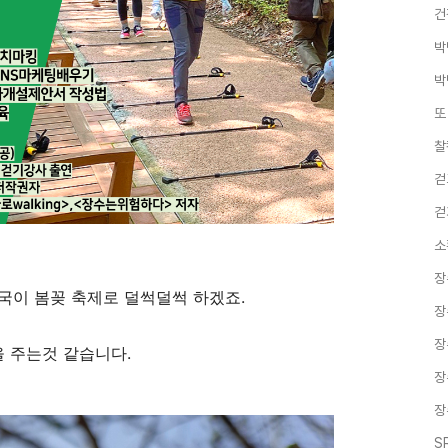
건
박
박
또
찰
걷
걷
소
장
국이 봄꽂 축제로 덜썩덜썩 하겠죠.
장
장
 주는것 같습니다.
장
장
S