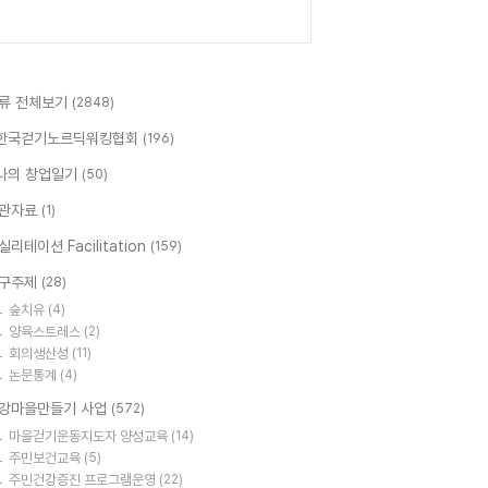
류 전체보기
(2848)
한국걷기노르딕워킹협회
(196)
나의 창업일기
(50)
관자료
(1)
실리테이션 Facilitation
(159)
구주제
(28)
숲치유
(4)
양육스트레스
(2)
회의생산성
(11)
논문통계
(4)
강마을만들기 사업
(572)
마을걷기운동지도자 양성교육
(14)
주민보건교육
(5)
주민건강증진 프로그램운영
(22)