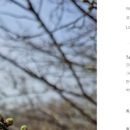
s
코
L
T
건
그
한
박
최
최
근
글
과
인
최