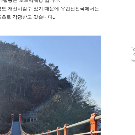
가활동은 노르딕워킹 입니다.
성도 개선시킬수 있기 때문에 유럽선진국에서는
츠로 각광받고 있습니다..
방
To
문
To
자
Ye
수