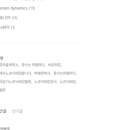
ystem dynamics
(13)
로나19
(12)
ookFit
(1)
ag
강마을제작소,
장수는 위험하다,
바로워킹,
래서노르딕워킹합니다,
박평문박사,
장수는위험하다,
국걷기노르딕워킹협회,
노르딕워킹강사,
노르딕워킹,
평문,
근글
인기글
근댓글