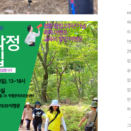
e
허
이
1
2
집
공
집
집
언
하
그