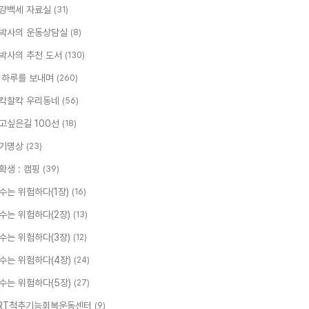
강백세 자료실
(31)
박사의 운동상담실
(8)
박사의 추천 도서
(130)
 하루를 보내며
(260)
칵찰칵 우리동네
(56)
고싶은길 100선
(18)
기명상
(23)
확생 : 캠핑
(39)
수는 위험하다(1장)
(16)
수는 위험하다(2장)
(13)
수는 위험하다(3장)
(12)
수는 위험하다(4장)
(24)
수는 위험하다(5장)
(27)
RT척추기능회복운동센터
(9)