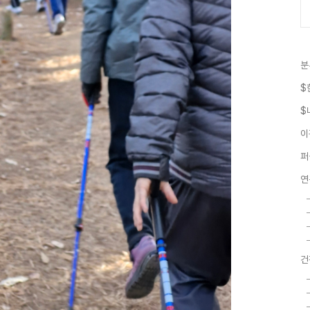
분
$
$
이
퍼
연
건