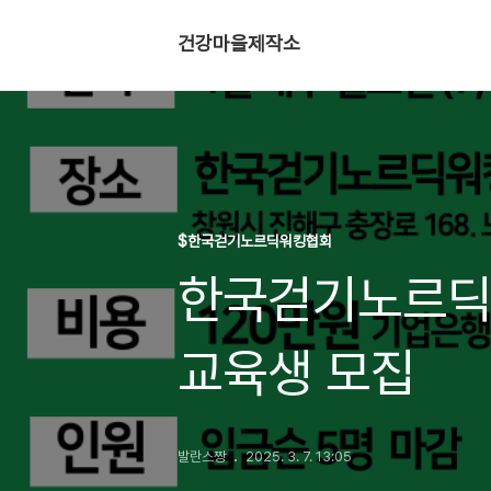
건강마을제작소
$한국걷기노르딕워킹협회
한국걷기노르딕
교육생 모집
발란스짱
2025. 3. 7. 13:05