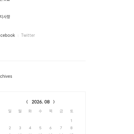
지사항
acebook
Twitter
chives
lendar
2026. 08
일
월
화
수
목
금
토
1
2
3
4
5
6
7
8