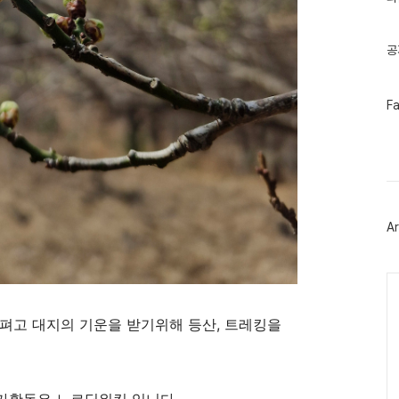
기
글
공
페
F
이
스
북
트
위
터
플
러
Ar
그
인
Ca
펴고 대지의 기운을 받기위해 등산, 트레킹을