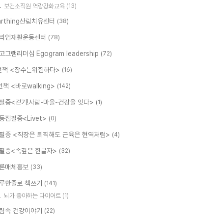
보건소직원 역량강화교육
(13)
arthing산림치유센터
(38)
리업재활운동센터
(78)
고그램리더십 Egogram leadership
(72)
번책 <장수는위험하다>
(16)
번책 <바로walking>
(142)
필중<걷기!사람-마을-건강을 잇다>
(1)
동집필중<Livet>
(0)
필중 <직장은 퇴직해도 근육은 현역처럼>
(4)
필중<속깊은 한글자>
(32)
론매체홍보
(33)
루한줄로 책쓰기
(141)
뇌가 좋아하는 다이어트
(1)
림속 건강이야기
(22)