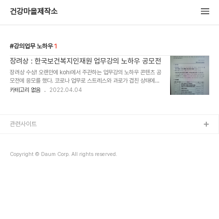
건강마을제작소
강의업무 노하우
1
장려상 : 한국보건복지인재원 업무강의 노하우 공모전
장려상 수상! 오랜만에 kohi에서 주관하는 업무강의 노하우 콘텐츠 공
모전에 응모를 했다. 코로나 업무로 스트레스와 과로가 겹친 상태에서
탈진으로 쓰러져 입원해 있을때 1차 심사에서 통과했으니 콘텐츠를
카테고리 없음
2022.04.04
[보e다] 플랫폼에 업로드 하라는 전달을 받았다. 아파서 몸을 가누기
도 힘든데.....에휴.ㅠㅠㅠ 막내 동생한테 부탁을 했다. 컴에 능수능란
하고 HRD에 관해 기본 이상의 수준을 갖춘 전문가라 업로드 하는데
도움을 받았다. 그리고 잊고 지냈다. ㅎㅎㅎ 입상했단다. 장려! 감사한
관련사이트
일이다. 다만 아쉬운 것은 업로드 시기에 성한 몸이었다면 카드뉴스 스
탈로 멋지게 제작했을텐데... 외관상 볼품은 없었지만 내용상으로는 볼
만했나보다. 그러니 [장려상]을 주셨네. 실제로 많은 지자체에서 지역
Copyright © Daum Corp. All rights reserved.
주민들과 함께 건강한 마을을..