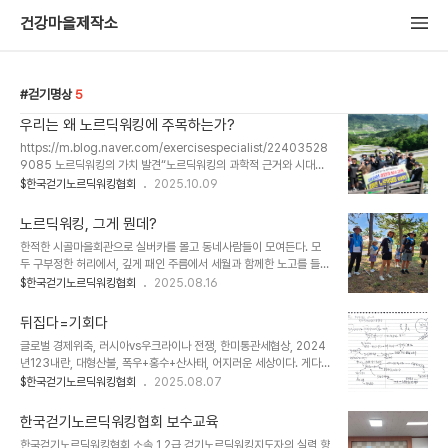
건강마을제작소
걷기명상
5
우리는 왜 노르딕워킹에 주목하는가?
https://m.blog.naver.com/exercisespecialist/22403528
9085 노르딕워킹의 가치 발견“노르딕워킹의 과학적 근거와 시대별
연구 흐름(1990~2025)”을 중심으로, 최신 메타분석 수치 포함, 검
$한국걷기노르딕워킹협회
2025.10.09
색...blog.naver.com
노르딕워킹, 그게 뭔데?
한적한 시골마을회관으로 실버카를 몰고 동네사람들이 모여든다. 모
두 구부정한 허리에서, 깊게 패인 주름에서 세월과 함께한 노고를 들여
다 보게 된다.2시다.얼추 모였다.젊은이라고는 눈에 띄지 않는다.근육
$한국걷기노르딕워킹협회
2025.08.16
이 늘어나고허리가 펴지고넘어지는 것을 막아주는 효자걸음을 배워보
자고 제안드렸다.노르딕워킹?그게 뭔데?이내 손을 손 사래를 치는 노
뒤집다=기회다
인,긴가민가 관심을 보이는 노인,언젠가 TV에서 봤다는 노인.시골 소
글로벌 경제위축, 러시아vs우크라이나 전쟁, 한미통관세협상, 2024
지역 건강격차 해소를 위한 프로그램으로는 최고다."걸음을 멈추면 모
년123내란, 대형산불, 폭우+홍수+산사태, 어지러운 세상이다. 게다
든것이 멈춘다"그래서 노르딕워킹합니다.한사람의 건강을 돕고마을공
가 경기침체. 임대임대임대임대 상가 유리벽에는 끊없이 이어 붙인 임
$한국걷기노르딕워킹협회
2025.08.07
동체의 건강을 지원하고지역사회의 건강을 디자인하며국민의 건강증
대 현수막.언제쯤 경기가 회복되고 일상은 안정되고 행복이 충만한 살
진을 지향하는건강마을제작소는한국걷기노르딕워킹협회와 함께 합니
맛나는 세상이 될까?곧 이렇게 될 것이다. 믿고 준비하자^^좋은 시절
다.교육문의 010-4551-1639
한국걷기노르딕워킹협회 보수교육
이 왔는데 경쟁에 밀려 혼자 불경기 타령하면서 신세한탄, 시절한탄 해
한국걷기노르딕워킹협회 소속 1,2급 걷기노르딕워킹지도자의 실력 향