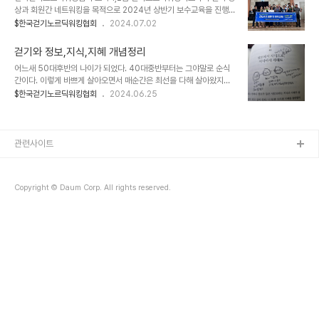
서는 안된다.미리미리 준비해둬야 한다. 물 들어오기 전에 거물을 정비
상과 회원간 네트워킹을 목적으로 2024년 상반기 보수교육을 진행
해둬야 한다.오랜만에 대구로 가서 한국이고그램연구소장 면경 김종
했다. "쉼과 힐링으로 성장하는 나" 라는 슬로건에 부합하도록 충북 옥
$한국걷기노르딕워킹협회
2024.07.02
호 박사님을 뵙고 왔다. 한국형 이고그램 성격검사개발자면서 지금도
천군 '치유의 정원'에서 1박 2일간 진행 되었다. 다양한 생활터에서 남
국내외를 누비면서 활동하시는 현역이시다.sns로 나의 활동을 보고
녀노소를 대상으로 운영하고 있는 '노르딕워킹교실 사례발표'와 '노르
계신다고 하셨다. 지금부터 5년후를 준비하라..
걷기와 정보,지식,지혜 개념정리
딕워킹의 치유현장에서 적용가능성과 한계'라는 특강이 있었다. 그리
어느새 50대후반의 나이가 되었다. 40대중반부터는 그야말로 순식
고 루프밴드를 활용한 보행근력 향상법과 마사지볼을 활용한 근막이
간이다. 이렇게 바쁘게 살아오면서 매순간은 최선을 다해 살아왔지만
완 실습교육도 호응을 얻었다. 이번 보수교육의 하이라이트는 '노르딕
그렇게 지내온 매순간을 되돌아보는것을 게을리 한 것 같다. 오늘 아침
$한국걷기노르딕워킹협회
2024.06.25
폴 스트레칭 경연대회'였다. 예상보다 적은 3팀의 참가로 맥 빠진 대
에 문득 이런 생각이 든다. 우리가 살면서 일상에서 습득하는 수 많은
회가 될까 우려했는데 괜한 걱정을 했다. 준비한 노력과 열정이 묻어나
정보를 대하는 태도를 통해서 자신의 삶이 결정되는것 같다. 습득한 수
는 퍼포먼스에 모두 감동의 박수와 환호로 화답해..
많은 정보를 지식으로 만들고 지식을 지혜로 만들수 있다면 그 속에서
기회를 잡을 수 있겠다. 걷기를 매개로 정리하면., ♡정보단계 걷기는
관련사이트
건강에 도움된다 : 혈액순환에 도움되니까. ♡지식단계 보폭을 10cm
늘려 걸으면 동원되는 근육도 많아지고 발달되기 때문에 혈액순환 개
선에 더 도움된다 ♡지혜단계 그럼 양 손에 스틱을 잡고 걸으면 보폭을
Copyright © Daum Corp. All rights reserved.
늘려서 걷기에 도움 되겠네 : 좋..