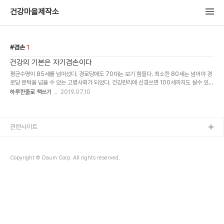
건강마을제작소
겸손
1
건강의 기본은 자기겸손이다
평균수명이 85세를 넘어섰다. 경로당에도 70대는 보기 힘들다. 최소한 80세는 넘어야 경
로당 문턱을 넘을 수 있는 고령사회가 되었다. 건강관리에 신경쓰면 100세까지도 살수 있는
이른바 100세 시대다. 그런데 건강한 100세여야지 골골한 100세라면 행복이 아닌 불행이
하루한줄로 책쓰기
2019.07.10
다. 건강하려면 어떻게 ..
관련사이트
Copyright © Daum Corp. All rights reserved.