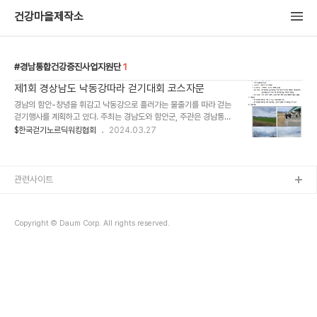
건강마을제작소
경남통합건강증진사업지원단
1
제1회 경상남도 낙동강따라 걷기대회 코스자문
경남의 함안-창녕을 휘감고 낙동강으로 흘러가는 물줄기를 따라 걷는
걷기행사를 계획하고 있다. 주최는 경남도와 함안군, 주관은 경남통합
건강증진사업지원단이다. 부대행사로 도민과 걷기코스내에 자리잡고
$한국걷기노르딕워킹협회
2024.03.27
있는 강나루오토캠핑장을 찾은 캠핑가족의 위해서 건강체크 등을 할
수 있는 건강체험터도 운영예정이란다. 이번 걷기행사는 낙동강 물줄
기에 걸쳐있는 창원, 김해, 양산, 밀양, 의령, 함안, 창녕, 합천이 보건
소 인력을 파견하여 건강부스를 운영할 예정이라고 하니 주말아침 힐
관련사이트
링하러 오시라고 추천드리고 싶다. 이곳의 걷기코스는 강변길과 더불
어 멋진 청보리밭이 유명하다. 전 구간에 걸쳐 큰 나무가 없어서 그늘
이 없다는 단점이 있다. 하지만 시원한 강바람이 불어서 대기열을 낮춰
Copyright © Daum Corp. All rights reserved.
준다. 여기에 차광용 행사용 모자를 사용한다면 1..