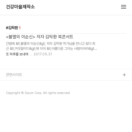
건강마을제작소
김탁환
1
<불멸의 이순신> 저자 김탁환 북콘서트
간밤에 &lt;불멸의 이순신&gt; 저자 김탁환 작가님을 만나고 왔다 최
근 &lt;거짓말이다&gt;에 이어 &lt;아름다운 그이는 사람이어라&gt;
를 출간하고 독자와 만남을 위해 전국투어 중이란다. 행사장 입구에 행
또 하루를 보내며
2017.05.31
사를 알리는 배너가 독자를 맞이한다. 가수 김민기님의 노랫말에서 책
제목을 따 왔다..
관련사이트
Copyright © Daum Corp. All rights reserved.