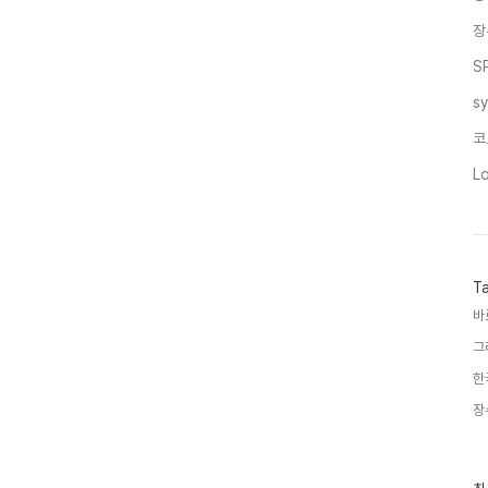
장
S
s
코
L
T
바
그
한
장
최