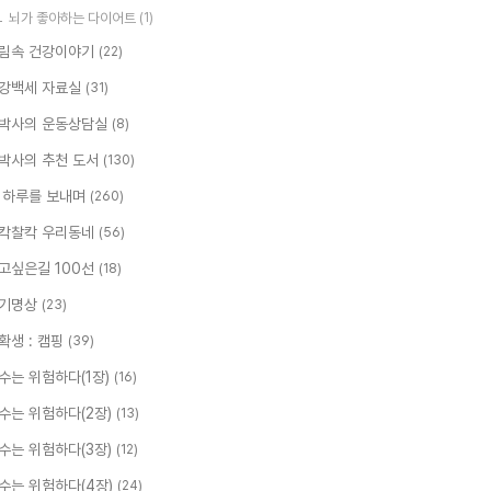
뇌가 좋아하는 다이어트
(1)
림속 건강이야기
(22)
강백세 자료실
(31)
박사의 운동상담실
(8)
박사의 추천 도서
(130)
 하루를 보내며
(260)
칵찰칵 우리동네
(56)
고싶은길 100선
(18)
기명상
(23)
확생 : 캠핑
(39)
수는 위험하다(1장)
(16)
수는 위험하다(2장)
(13)
수는 위험하다(3장)
(12)
수는 위험하다(4장)
(24)