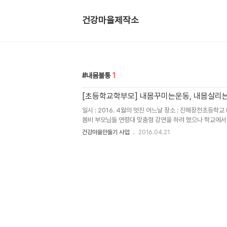
건강마을제작소
내몸불통
1
[초등학교학부모] 내몸꾸미는운동, 내몸살리
일시 : 2016. 4월의 멋진 어느날 장소 : 진해장천초등학교
봄비 부모님들 연령대 맞춤형 강연을 하려 했으나 학교에서
님의 역할..에관한 내용을 추가요청 하셨다. 뭘 말씀 드릴까?
건강마을만들기 사업
2016.04.21
발달에 있어서 ..