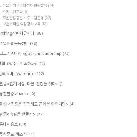
마을걷기운동지도자 양성교육
(14)
주민보건교육
(5)
주민건강증진 프로그램운영
(22)
보건소직원 역량강화교육
(13)
arthing산림치유센터
(38)
리업재활운동센터
(78)
고그램리더십 Egogram leadership
(72)
번책 <장수는위험하다>
(16)
번책 <바로walking>
(142)
필중<걷기!사람-마을-건강을 잇다>
(1)
동집필중<Livet>
(0)
필중 <직장은 퇴직해도 근육은 현역처럼>
(4)
필중<속깊은 한글자>
(32)
론매체홍보
(33)
루한줄로 책쓰기
(141)