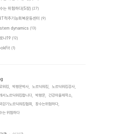
수는 위험하다(5장)
(27)
RT척추기능회복운동센터
(9)
ystem dynamics
(13)
로나19
(12)
ookFit
(1)
ag
로워킹,
박평문박사,
노르딕워킹,
노르딕워킹강사,
래서노르딕워킹합니다,
박평문,
건강마을제작소,
국걷기노르딕워킹협회,
장수는위험하다,
수는 위험하다,