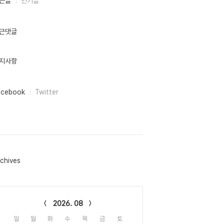
근글
인기글
근댓글
지사항
acebook
Twitter
chives
lendar
2026. 08
일
월
화
수
목
금
토