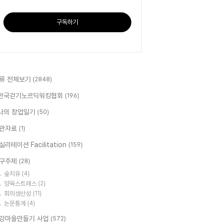
구독하기
류 전체보기
(2848)
한국걷기노르딕워킹협회
(196)
나의 창업일기
(50)
관자료
(1)
실리테이션 Facilitation
(159)
구주제
(28)
숲치유
(4)
양육스트레스
(2)
회의생산성
(11)
논문통계
(4)
강마을만들기 사업
(572)