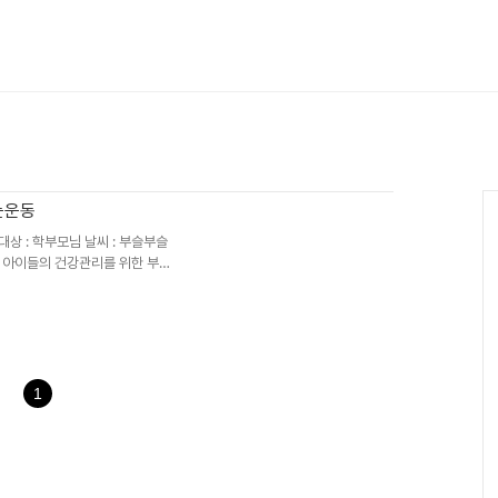
는운동
 대상 : 학부모님 날씨 : 부슬부슬
 아이들의 건강관리를 위한 부모
 생각끝에 [M 1] 삐아제의 아동
1