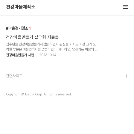
건강마을제작소
마을걷기명소
1
건강마을만들기 실무형 자료들
십수년을 건강마을만들기사업을 하면서 관심을 가지고 가장 크게 노
력한 부분은 마을인적자원 양성이었다. 왜나하면, 언젠가는 마을의 주
민이 주도적으로 건강교실을 운영해야 하기 때문이다. 마을 주민주도
건강마을만들기 사업
2016.10.14
형 건강교실의 운영을 고집하게 된 이유도 있다. 바로 지속성 때문이
다. 마을..
관련사이트
Copyright © Daum Corp. All rights reserved.