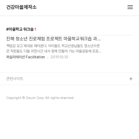
건강마을제작소
마을학교 워크숍
1
진해 청소년 진로체험 프로젝트 마을학교워크숍 과정
설계
책임감 갖고 제대로 해야겠다. 아이들도 학교선생님들도 청소년수련
관 직원들도 다들 귀한시간 내서 함께 만들어 가는 마을공동체 프로젝
트다. 변화와 발전은 누군가의 실수와 실패에서 싹튼다는 신념으로 3
퍼실리테이션 Facilitation
2019.10.10
년째 함께 하지만 여전히 부족한 느낌이다. 중학생 4명이 보건소에 관
심갖고 ..
관련사이트
Copyright © Daum Corp. All rights reserved.