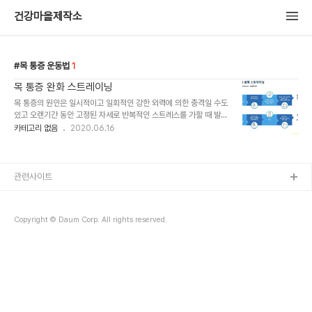
건강마을제작소
목 통증 운동법
1
목 통증 완화 스트레이닝
목 통증의 원인은 일시적이고 일회적인 강한 외력에 의한 충격일 수도
있고 오랜기간 동안 고정된 자세로 반복적인 스트레스를 가할 때 발생
할 수도 있다. 그 원인이야 어떻든 통증 완화를 위해서는 긴장된 근관
카테고리 없음
2020.06.16
절을 풀어주는 스트레칭과 약해진 근관절을 강화시키는 트레이닝을
동시에 실시해야 효과를 볼 수 있다. 이것이 스트레칭+트레이닝의 복
합어, 스트레이닝이다. 이 용어는 박평문 박사가 최초로 만든 신조어
다. 용어가 말해주듯이 물리치료, 주사요법, 추나요법 등 수동적인 재
관련사이트
활요법은 다루지 않는다. 오직! 오토무브먼트^^ 조금 힘들지만 내몸의
근관절을 내 스스로 움직이는 적극적인 움직임 요법이 치료를 위해 가
장 확실하고 가장 오래동안 건강한 상태를 지속시킬 수 있다는 믿음이
Copyright © Daum Corp. All rights reserved.
강한 사람이다. 나는.. 결국...통증관리는..